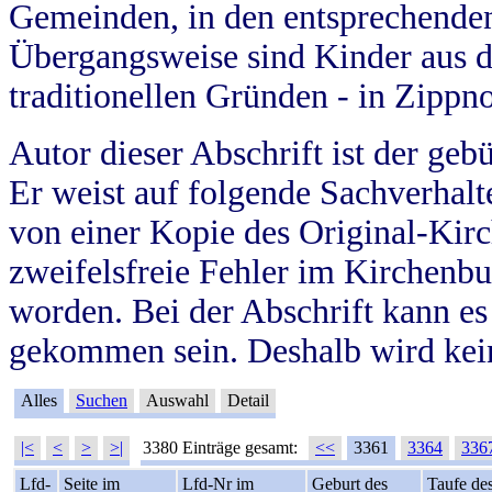
Gemeinden, in den entsprechende
Übergangsweise sind Kinder aus 
traditionellen Gründen - in Zippn
Autor dieser Abschrift ist der geb
Er weist auf folgende Sachverhalte
von einer Kopie des Original-Kirc
zweifelsfreie Fehler im Kirchenbuc
worden. Bei der Abschrift kann e
gekommen sein. Deshalb wird kein
Alles
Suchen
Auswahl
Detail
|<
<
>
>|
3380 Einträge gesamt:
<<
3361
3364
336
Lfd-
Seite im
Lfd-Nr im
Geburt des
Taufe de