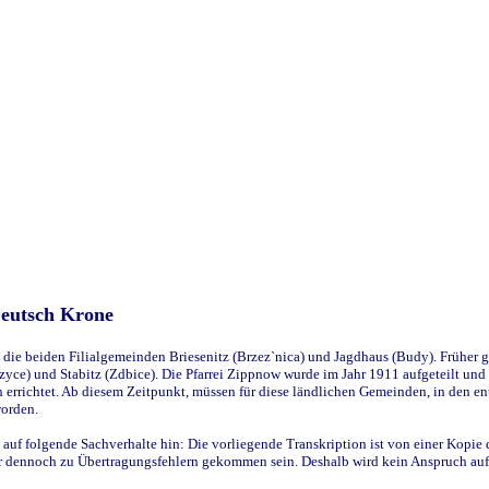
Deutsch Krone
ie beiden Filialgemeinden Briesenitz (Brzez`nica) und Jagdhaus (Budy). Früher g
yce) und Stabitz (Zdbice). Die Pfarrei Zippnow wurde im Jahr 1911 aufgeteilt und e
en errichtet. Ab diesem Zeitpunkt, müssen für diese ländlichen Gemeinden, in den
worden.
 auf folgende Sachverhalte hin: Die vorliegende Transkription ist von einer Kopie 
aber dennoch zu Übertragungsfehlern gekommen sein. Deshalb wird kein Anspruch auf 