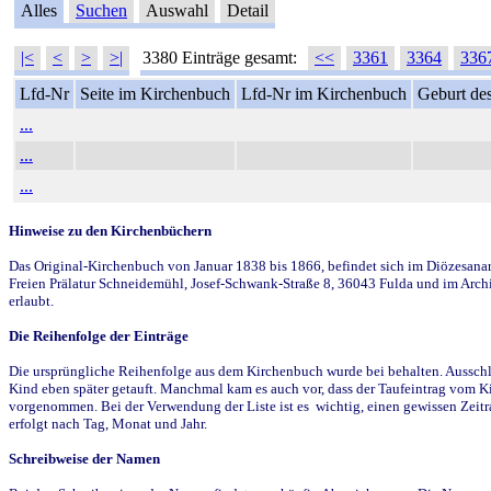
Alles
Suchen
Auswahl
Detail
|<
<
>
>|
3380 Einträge gesamt:
<<
3361
3364
336
Lfd-Nr
Seite im Kirchenbuch
Lfd-Nr im Kirchenbuch
Geburt des
...
...
...
Hinweise zu den Kirchenbüchern
Das Original-Kirchenbuch von Januar 1838 bis 1866, befindet sich im Diözesanarch
Freien Prälatur Schneidemühl, Josef-Schwank-Straße 8, 36043 Fulda und im Archi
erlaubt.
Die Reihenfolge der Einträge
Die ursprüngliche Reihenfolge aus dem Kirchenbuch wurde bei behalten. Ausschla
Kind eben später getauft. Manchmal kam es auch vor, dass der Taufeintrag vom Ki
vorgenommen. Bei der Verwendung der Liste ist es wichtig, einen gewissen Zeit
erfolgt nach Tag, Monat und Jahr.
Schreibweise der Namen