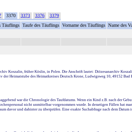
7
3370
3373
3376
3379
 Täuflings
Taufe des Täuflings
Vorname des Täuflings
Name des Va
iv Koszalin, früher Köslin, in Polen. Die Anschrift lautet: Diözesanarchiv Koszal
v der Heimatstube des Heimatkreises Deutsch Krone, Ludwigsweg 10, 49152 Bad Ess
ggebend war die Chronologie des Taufdatums. Wenn ein Kind z.B. nach der Geburt 
rchenpersonal nicht unmittelbar vorgenommen wurde. In derartigen Fällen hat man d
raum davor und dahinter zu überprüfen. Eine exakte Suchabfrage nach dem Datum i