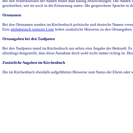
Bei den Schreibweisen der Namen findet man häufig Abweichungen. Die Namen wur
geschrieben, wie sie noch in der Erinnerung waren. Die gesprochene Sprache in de
Ortsnamen
Bei den Ortsnamen wurden im Kirchenbuch polnische und deutsche Namen verwende
Eine
alphabetisch sortierte Liste
liefert zusätzliche Hinweise zu den Ortsangabe
Ortsangaben bei den Taufpaten
Bei den Taufpaten stand im Kirchenbuch nur selten eine Angabe der Herkunft. Es 
allerdings festgestellt, dass diese Annahme doch wohl nicht immer richtig ist. D
Zusätzliche Angaben im Kirchenbuch
Die im Kirchenbuch ebenfalls aufgeführten Hinweise zum Status der Eltern oder 