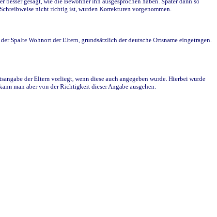
r besser gesagt, wie die Bewohner ihn ausgesprochen haben. Später dann so
e Schreibweise nicht richtig ist, wurden Korrekturen vorgenommen.
r Spalte Wohnort der Eltern, grundsätzlich der deutsche Ortsname eingetragen.
rtsangabe der Eltern vorliegt, wenn diese auch angegeben wurde. Hierbei wurde
d kann man aber von der Richtigkeit dieser Angabe ausgehen.