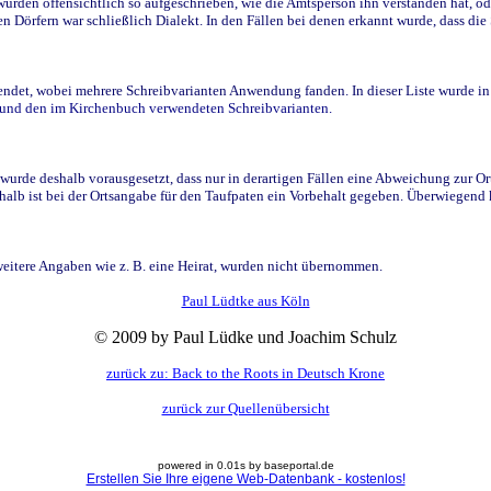
den offensichtlich so aufgeschrieben, wie die Amtsperson ihn verstanden hat, ode
n Dörfern war schließlich Dialekt. In den Fällen bei denen erkannt wurde, dass di
t, wobei mehrere Schreibvarianten Anwendung fanden. In dieser Liste wurde in de
n und den im Kirchenbuch verwendeten Schreibvarianten.
wurde deshalb vorausgesetzt, dass nur in derartigen Fällen eine Abweichung zur O
eshalb ist bei der Ortsangabe für den Taufpaten ein Vorbehalt gegeben. Überwiegen
weitere Angaben wie z. B. eine Heirat, wurden nicht übernommen.
Paul Lüdtke aus Köln
© 2009 by Paul Lüdke und Joachim Schulz
zurück zu: Back to the Roots in Deutsch Krone
zurück zur Quellenübersicht
powered in 0.01s by baseportal.de
Erstellen Sie Ihre eigene Web-Datenbank - kostenlos!