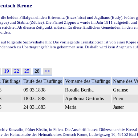
Deutsch Krone
ie beiden Filialgemeinden Briesenitz (Brzez`nica) und Jagdhaus (Budy). Früher g
yce) und Stabitz (Zdbice). Die Pfarrei Zippnow wurde im Jahr 1911 aufgeteilt und e
en errichtet. Ab diesem Zeitpunkt, müssen für diese ländlichen Gemeinden, in den
worden.
 auf folgende Sachverhalte hin: Die vorliegende Transkription ist von einer Kopie 
aber dennoch zu Übertragungsfehlern gekommen sein. Deshalb wird kein Anspruch auf 
19
22
25
28
>>
 Täuflings
Taufe des Täuflings
Vorname des Täuflings
Name des Va
8
09.03.1838
Rosalia Bertha
Gramse
8
18.03.1838
Apollonia Gertrudis
Prien
8
24.03.1883
Maria
Jaster
iv Koszalin, früher Köslin, in Polen. Die Anschrift lautet: Diözesanarchiv Koszal
v der Heimatstube des Heimatkreises Deutsch Krone, Ludwigsweg 10, 49152 Bad Ess