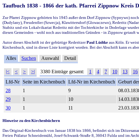
Taufbuch 1838 - 1866 der kath. Pfarrei Zippnow Kreis 
Zur Pfarrei Zippnow gehörten bis 1945 außer dem Dorf Zippnow (Sypnywo) noch d
(Dudylany), Freudenfier (Szwecja), Klawittersdorf (Glowaczewo), Rederitz (Nadarz
Stabitz und ein Lokalvikariat Rederitz mit der Tochterkirche in Doderlage wurd
diesen Gemeinden - wohl noch aus traditionellen Gründen - in Zippnow getauft 
Autor dieser Abschrift ist der gebürtige Rederitzer
Paul Lüdtke
aus Köln. Er weist
Kirchenbuch, sind in dieser Liste korrigiert worden. Bei der Abschrift kann es 
Alles
Suchen
Auswahl
Detail
|<
<
>
>|
3380 Einträge gesamt:
1
4
7
10
13
16
Lfd-Nr
Seite im Kirchenbuch
Lfd-Nr im Kirchenbuch
Geburt des
28
1
9
08.03.183
29
1
10
14.03.183
30
1
11
23.03.183
Hinweise zu den Kirchenbüchern
Das Original-Kirchenbuch von Januar 1838 bis 1866, befindet sich im Diözesanarch
Freien Prälatur Schneidemühl, Josef-Schwank-Straße 8, 36043 Fulda und im Archi