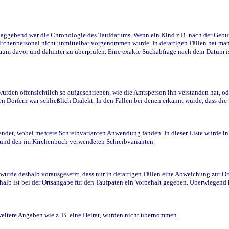
ggebend war die Chronologie des Taufdatums. Wenn ein Kind z.B. nach der Geburt 
rchenpersonal nicht unmittelbar vorgenommen wurde. In derartigen Fällen hat man d
raum davor und dahinter zu überprüfen. Eine exakte Suchabfrage nach dem Datum i
den offensichtlich so aufgeschrieben, wie die Amtsperson ihn verstanden hat, ode
n Dörfern war schließlich Dialekt. In den Fällen bei denen erkannt wurde, dass di
t, wobei mehrere Schreibvarianten Anwendung fanden. In dieser Liste wurde in de
n und den im Kirchenbuch verwendeten Schreibvarianten.
wurde deshalb vorausgesetzt, dass nur in derartigen Fällen eine Abweichung zur O
eshalb ist bei der Ortsangabe für den Taufpaten ein Vorbehalt gegeben. Überwiegen
weitere Angaben wie z. B. eine Heirat, wurden nicht übernommen.