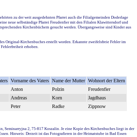
ehörten zu der weit ausgedehnten Pfarrei auch die Filialgemeinden Doderlage
ine neue selbständige Pfarrei Freudenfier mit den Filialen Klawittersdorf und
 entsprechenden Kirchenbüchern gesucht werden. Übergangsweise sind Kinder aus
des Original-Kirchenbuches erstellt worden. Erkannte zweifelsfreie Fehler im
Fehlerfreiheit erhoben.
ters
Vorname des Vaters
Name der Mutter
Wohnort der Eltern
Anton
Polzin
Freudenfier
Andreas
Korn
Jagdhaus
Peter
Radke
Zippnow
in, Seminarryjna 2, 75-817 Koszalin. Je eine Kopie des Kirchenbuches liegt in der
en. Hinweis: Derzeit ist das Fotografieren in der Heimatstube in Bad Essen