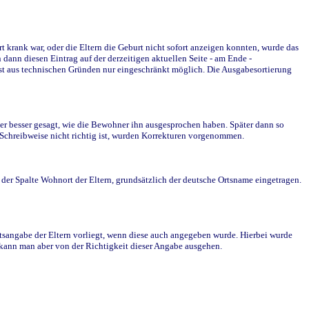
krank war, oder die Eltern die Geburt nicht sofort anzeigen konnten, wurde das
ann diesen Eintrag auf der derzeitigen aktuellen Seite - am Ende -
st aus technischen Gründen nur eingeschränkt möglich. Die Ausgabesortierung
r besser gesagt, wie die Bewohner ihn ausgesprochen haben. Später dann so
e Schreibweise nicht richtig ist, wurden Korrekturen vorgenommen.
r Spalte Wohnort der Eltern, grundsätzlich der deutsche Ortsname eingetragen.
rtsangabe der Eltern vorliegt, wenn diese auch angegeben wurde. Hierbei wurde
d kann man aber von der Richtigkeit dieser Angabe ausgehen.