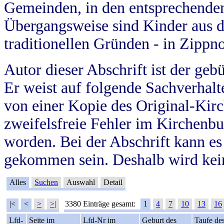
Gemeinden, in den entsprechende
Übergangsweise sind Kinder aus 
traditionellen Gründen - in Zippn
Autor dieser Abschrift ist der geb
Er weist auf folgende Sachverhalte
von einer Kopie des Original-Kirc
zweifelsfreie Fehler im Kirchenbuc
worden. Bei der Abschrift kann e
gekommen sein. Deshalb wird kein
Alles
Suchen
Auswahl
Detail
|<
<
>
>|
3380 Einträge gesamt:
1
4
7
10
13
16
Lfd-
Seite im
Lfd-Nr im
Geburt des
Taufe de