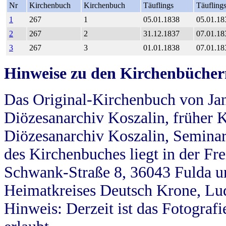
Nr
Kirchenbuch
Kirchenbuch
Täuflings
Täufling
1
267
1
05.01.1838
05.01.18
2
267
2
31.12.1837
07.01.18
3
267
3
01.01.1838
07.01.18
Hinweise zu den Kirchenbücher
Das Original-Kirchenbuch von Jan
Diözesanarchiv Koszalin, früher Kö
Diözesanarchiv Koszalin, Seminar
des Kirchenbuches liegt in der Fr
Schwank-Straße 8, 36043 Fulda u
Heimatkreises Deutsch Krone, Lu
Hinweis: Derzeit ist das Fotograf