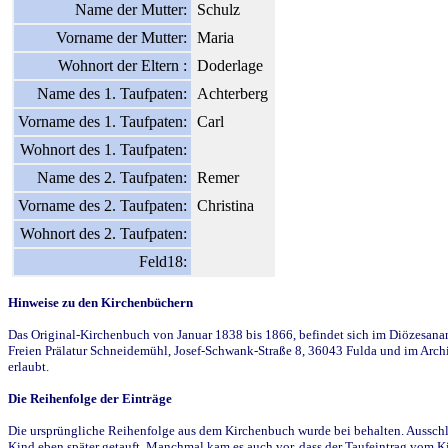
Name der Mutter:
Schulz
Vorname der Mutter:
Maria
Wohnort der Eltern :
Doderlage
Name des 1. Taufpaten:
Achterberg
Vorname des 1. Taufpaten:
Carl
Wohnort des 1. Taufpaten:
Name des 2. Taufpaten:
Remer
Vorname des 2. Taufpaten:
Christina
Wohnort des 2. Taufpaten:
Feld18:
Hinweise zu den Kirchenbüchern
Das Original-Kirchenbuch von Januar 1838 bis 1866, befindet sich im Diözesanarch
Freien Prälatur Schneidemühl, Josef-Schwank-Straße 8, 36043 Fulda und im Archi
erlaubt.
Die Reihenfolge der Einträge
Die ursprüngliche Reihenfolge aus dem Kirchenbuch wurde bei behalten. Ausschla
Kind eben später getauft. Manchmal kam es auch vor, dass der Taufeintrag vom Ki