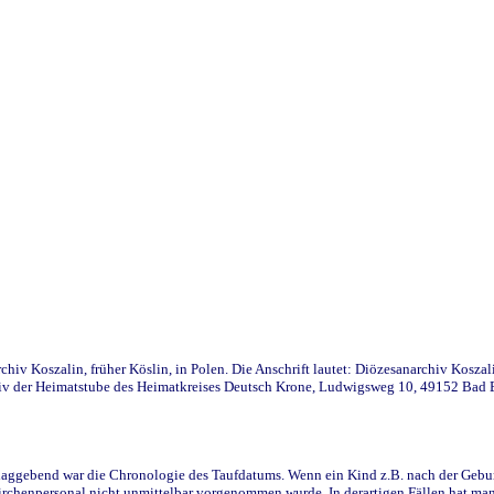
iv Koszalin, früher Köslin, in Polen. Die Anschrift lautet: Diözesanarchiv Koszal
v der Heimatstube des Heimatkreises Deutsch Krone, Ludwigsweg 10, 49152 Bad Ess
ggebend war die Chronologie des Taufdatums. Wenn ein Kind z.B. nach der Geburt 
rchenpersonal nicht unmittelbar vorgenommen wurde. In derartigen Fällen hat man d