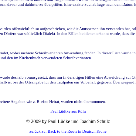
raum davor und dahinter zu überprüfen. Eine exakte Suchabfrage nach dem Datum i
den offensichtlich so aufgeschrieben, wie die Amtsperson ihn verstanden hat, ode
n Dörfern war schließlich Dialekt. In den Fällen bei denen erkannt wurde, dass di
t, wobei mehrere Schreibvarianten Anwendung fanden. In dieser Liste wurde in de
n und den im Kirchenbuch verwendeten Schreibvarianten.
wurde deshalb vorausgesetzt, dass nur in derartigen Fällen eine Abweichung zur O
eshalb ist bei der Ortsangabe für den Taufpaten ein Vorbehalt gegeben. Überwiegen
weitere Angaben wie z. B. eine Heirat, wurden nicht übernommen.
Paul Lüdtke aus Köln
© 2009 by Paul Lüdke und Joachim Schulz
zurück zu: Back to the Roots in Deutsch Krone