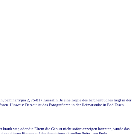
in, Seminarryjna 2, 75-817 Koszalin. Je eine Kopie des Kirchenbuches liegt in der
en. Hinweis: Derzeit ist das Fotografieren in der Heimatstube in Bad Essen
krank war, oder die Eltern die Geburt nicht sofort anzeigen konnten, wurde das
ann diesen Eintrag auf der derzeitigen aktuellen Seite - am Ende -