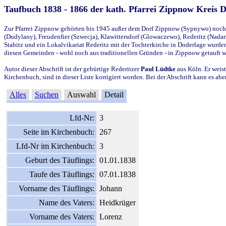
Taufbuch 1838 - 1866 der kath. Pfarrei Zippnow Kreis 
Zur Pfarrei Zippnow gehörten bis 1945 außer dem Dorf Zippnow (Sypnywo) noch d
(Dudylany), Freudenfier (Szwecja), Klawittersdorf (Glowaczewo), Rederitz (Nadarz
Stabitz und ein Lokalvikariat Rederitz mit der Tochterkirche in Doderlage wurd
diesen Gemeinden - wohl noch aus traditionellen Gründen - in Zippnow getauft 
Autor dieser Abschrift ist der gebürtige Rederitzer
Paul Lüdtke
aus Köln. Er weist
Kirchenbuch, sind in dieser Liste korrigiert worden. Bei der Abschrift kann es 
Alles
Suchen
Auswahl
Detail
Lfd-Nr:
3
Seite im Kirchenbuch:
267
Lfd-Nr im Kirchenbuch:
3
Geburt des Täuflings:
01.01.1838
Taufe des Täuflings:
07.01.1838
Vorname des Täuflings:
Johann
Name des Vaters:
Heidkrüger
Vorname des Vaters:
Lorenz