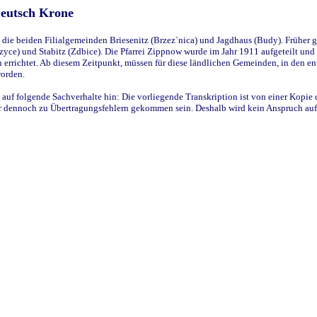
Deutsch Krone
ie beiden Filialgemeinden Briesenitz (Brzez`nica) und Jagdhaus (Budy). Früher g
yce) und Stabitz (Zdbice). Die Pfarrei Zippnow wurde im Jahr 1911 aufgeteilt und e
en errichtet. Ab diesem Zeitpunkt, müssen für diese ländlichen Gemeinden, in den
worden.
 auf folgende Sachverhalte hin: Die vorliegende Transkription ist von einer Kopie 
aber dennoch zu Übertragungsfehlern gekommen sein. Deshalb wird kein Anspruch auf 