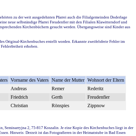
ehörten zu der weit ausgedehnten Pfarrei auch die Filialgemeinden Doderlage
ine neue selbständige Pfarrei Freudenfier mit den Filialen Klawittersdorf und
 entsprechenden Kirchenbüchern gesucht werden. Übergangsweise sind Kinder aus
des Original-Kirchenbuches erstellt worden. Erkannte zweifelsfreie Fehler im
Fehlerfreiheit erhoben.
ters
Vorname des Vaters
Name der Mutter
Wohnort der Eltern
Andreas
Remer
Rederitz
Friedrich
Gerth
Freudenfier
Christian
Rönspies
Zippnow
in, Seminarryjna 2, 75-817 Koszalin. Je eine Kopie des Kirchenbuches liegt in der
en. Hinweis: Derzeit ist das Fotografieren in der Heimatstube in Bad Essen