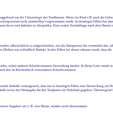
ggebend war die Chronologie des Taufdatums. Wenn ein Kind z.B. nach der Geburt 
rchenpersonal nicht unmittelbar vorgenommen wurde. In derartigen Fällen hat man d
raum davor und dahinter zu überprüfen. Eine exakte Suchabfrage nach dem Datum i
den offensichtlich so aufgeschrieben, wie die Amtsperson ihn verstanden hat, ode
n Dörfern war schließlich Dialekt. In den Fällen bei denen erkannt wurde, dass di
t, wobei mehrere Schreibvarianten Anwendung fanden. In dieser Liste wurde in de
n und den im Kirchenbuch verwendeten Schreibvarianten.
wurde deshalb vorausgesetzt, dass nur in derartigen Fällen eine Abweichung zur O
eshalb ist bei der Ortsangabe für den Taufpaten ein Vorbehalt gegeben. Überwiegen
weitere Angaben wie z. B. eine Heirat, wurden nicht übernommen.