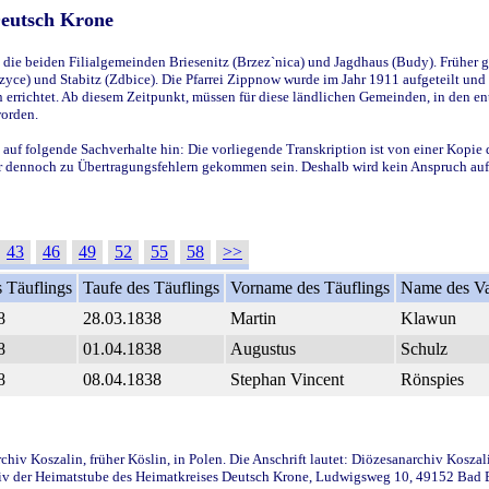
Deutsch Krone
ie beiden Filialgemeinden Briesenitz (Brzez`nica) und Jagdhaus (Budy). Früher g
yce) und Stabitz (Zdbice). Die Pfarrei Zippnow wurde im Jahr 1911 aufgeteilt und e
en errichtet. Ab diesem Zeitpunkt, müssen für diese ländlichen Gemeinden, in den
worden.
 auf folgende Sachverhalte hin: Die vorliegende Transkription ist von einer Kopie 
aber dennoch zu Übertragungsfehlern gekommen sein. Deshalb wird kein Anspruch auf 
43
46
49
52
55
58
>>
 Täuflings
Taufe des Täuflings
Vorname des Täuflings
Name des Va
8
28.03.1838
Martin
Klawun
8
01.04.1838
Augustus
Schulz
8
08.04.1838
Stephan Vincent
Rönspies
iv Koszalin, früher Köslin, in Polen. Die Anschrift lautet: Diözesanarchiv Koszal
v der Heimatstube des Heimatkreises Deutsch Krone, Ludwigsweg 10, 49152 Bad Ess