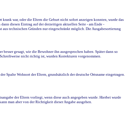
krank war, oder die Eltern die Geburt nicht sofort anzeigen konnten, wurde das
ann diesen Eintrag auf der derzeitigen aktuellen Seite - am Ende -
st aus technischen Gründen nur eingeschränkt möglich. Die Ausgabesortierung
r besser gesagt, wie die Bewohner ihn ausgesprochen haben. Später dann so
e Schreibweise nicht richtig ist, wurden Korrekturen vorgenommen.
r Spalte Wohnort der Eltern, grundsätzlich der deutsche Ortsname eingetragen.
rtsangabe der Eltern vorliegt, wenn diese auch angegeben wurde. Hierbei wurde
d kann man aber von der Richtigkeit dieser Angabe ausgehen.