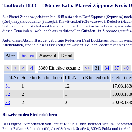
Taufbuch 1838 - 1866 der kath. Pfarrei Zippnow Kreis 
Zur Pfarrei Zippnow gehörten bis 1945 außer dem Dorf Zippnow (Sypnywo) noch d
(Dudylany), Freudenfier (Szwecja), Klawittersdorf (Glowaczewo), Rederitz (Nadarz
Stabitz und ein Lokalvikariat Rederitz mit der Tochterkirche in Doderlage wurd
diesen Gemeinden - wohl noch aus traditionellen Gründen - in Zippnow getauft 
Autor dieser Abschrift ist der gebürtige Rederitzer
Paul Lüdtke
aus Köln. Er weist
Kirchenbuch, sind in dieser Liste korrigiert worden. Bei der Abschrift kann es 
Alles
Suchen
Auswahl
Detail
|<
<
>
>|
3380 Einträge gesamt:
<<
31
34
37
40
Lfd-Nr
Seite im Kirchenbuch
Lfd-Nr im Kirchenbuch
Geburt des
31
1
12
17.03.183
32
2
1
30.03.183
33
2
2
29.03.183
Hinweise zu den Kirchenbüchern
Das Original-Kirchenbuch von Januar 1838 bis 1866, befindet sich im Diözesanarch
Freien Prälatur Schneidemühl, Josef-Schwank-Straße 8, 36043 Fulda und im Archi