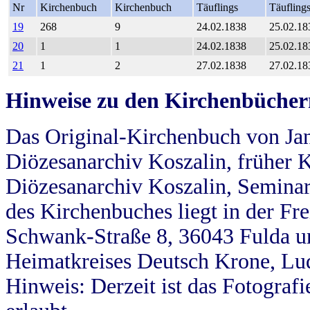
Nr
Kirchenbuch
Kirchenbuch
Täuflings
Täufling
19
268
9
24.02.1838
25.02.18
20
1
1
24.02.1838
25.02.18
21
1
2
27.02.1838
27.02.18
Hinweise zu den Kirchenbücher
Das Original-Kirchenbuch von Jan
Diözesanarchiv Koszalin, früher Kö
Diözesanarchiv Koszalin, Seminar
des Kirchenbuches liegt in der Fr
Schwank-Straße 8, 36043 Fulda u
Heimatkreises Deutsch Krone, Lu
Hinweis: Derzeit ist das Fotograf