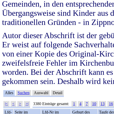
Gemeinden, in den entsprechende
Übergangsweise sind Kinder aus 
traditionellen Gründen - in Zippn
Autor dieser Abschrift ist der geb
Er weist auf folgende Sachverhalte
von einer Kopie des Original-Kirc
zweifelsfreie Fehler im Kirchenbuc
worden. Bei der Abschrift kann e
gekommen sein. Deshalb wird kein
Alles
Suchen
Auswahl
Detail
|<
<
>
>|
3380 Einträge gesamt:
1
4
7
10
13
16
Lfd-
Seite im
Lfd-Nr im
Geburt des
Taufe de