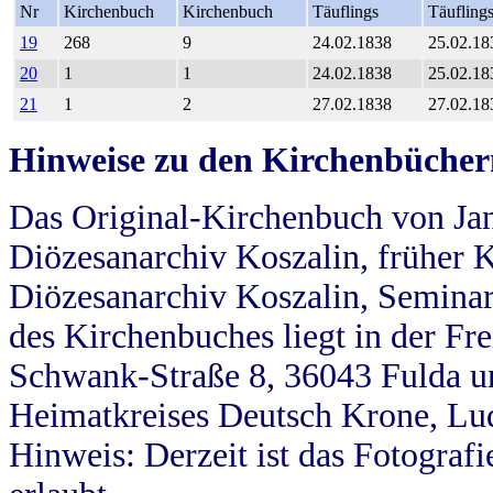
Nr
Kirchenbuch
Kirchenbuch
Täuflings
Täufling
19
268
9
24.02.1838
25.02.18
20
1
1
24.02.1838
25.02.18
21
1
2
27.02.1838
27.02.18
Hinweise zu den Kirchenbücher
Das Original-Kirchenbuch von Jan
Diözesanarchiv Koszalin, früher Kö
Diözesanarchiv Koszalin, Seminar
des Kirchenbuches liegt in der Fr
Schwank-Straße 8, 36043 Fulda u
Heimatkreises Deutsch Krone, Lu
Hinweis: Derzeit ist das Fotograf