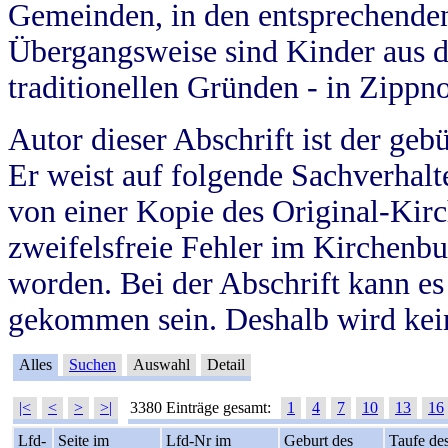
Gemeinden, in den entsprechende
Übergangsweise sind Kinder aus 
traditionellen Gründen - in Zippn
Autor dieser Abschrift ist der geb
Er weist auf folgende Sachverhalte
von einer Kopie des Original-Kirc
zweifelsfreie Fehler im Kirchenbuc
worden. Bei der Abschrift kann e
gekommen sein. Deshalb wird kein
Alles
Suchen
Auswahl
Detail
|<
<
>
>|
3380 Einträge gesamt:
1
4
7
10
13
16
Lfd-
Seite im
Lfd-Nr im
Geburt des
Taufe de