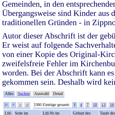
Gemeinden, in den entsprechende
Übergangsweise sind Kinder aus 
traditionellen Gründen - in Zippn
Autor dieser Abschrift ist der geb
Er weist auf folgende Sachverhalte
von einer Kopie des Original-Kirc
zweifelsfreie Fehler im Kirchenbuc
worden. Bei der Abschrift kann e
gekommen sein. Deshalb wird kein
Alles
Suchen
Auswahl
Detail
|<
<
>
>|
3380 Einträge gesamt:
1
4
7
10
13
16
Lfd-
Seite im
Lfd-Nr im
Geburt des
Taufe de