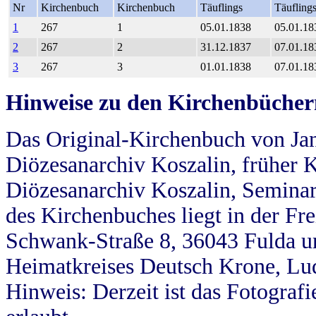
Nr
Kirchenbuch
Kirchenbuch
Täuflings
Täufling
1
267
1
05.01.1838
05.01.18
2
267
2
31.12.1837
07.01.18
3
267
3
01.01.1838
07.01.18
Hinweise zu den Kirchenbücher
Das Original-Kirchenbuch von Jan
Diözesanarchiv Koszalin, früher Kö
Diözesanarchiv Koszalin, Seminar
des Kirchenbuches liegt in der Fr
Schwank-Straße 8, 36043 Fulda u
Heimatkreises Deutsch Krone, Lu
Hinweis: Derzeit ist das Fotograf