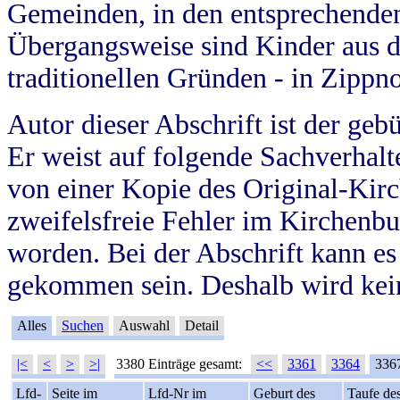
Gemeinden, in den entsprechende
Übergangsweise sind Kinder aus 
traditionellen Gründen - in Zippn
Autor dieser Abschrift ist der geb
Er weist auf folgende Sachverhalte
von einer Kopie des Original-Kirc
zweifelsfreie Fehler im Kirchenbuc
worden. Bei der Abschrift kann e
gekommen sein. Deshalb wird kein
Alles
Suchen
Auswahl
Detail
|<
<
>
>|
3380 Einträge gesamt:
<<
3361
3364
336
Lfd-
Seite im
Lfd-Nr im
Geburt des
Taufe de