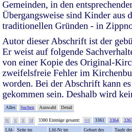
Gemeinden, in den entsprechende
Übergangsweise sind Kinder aus 
traditionellen Gründen - in Zippn
Autor dieser Abschrift ist der geb
Er weist auf folgende Sachverhalte
von einer Kopie des Original-Kirc
zweifelsfreie Fehler im Kirchenbuc
worden. Bei der Abschrift kann e
gekommen sein. Deshalb wird kein
Alles
Suchen
Auswahl
Detail
|<
<
>
>|
3380 Einträge gesamt:
<<
3361
3364
336
Lfd-
Seite im
Lfd-Nr im
Geburt des
Taufe de