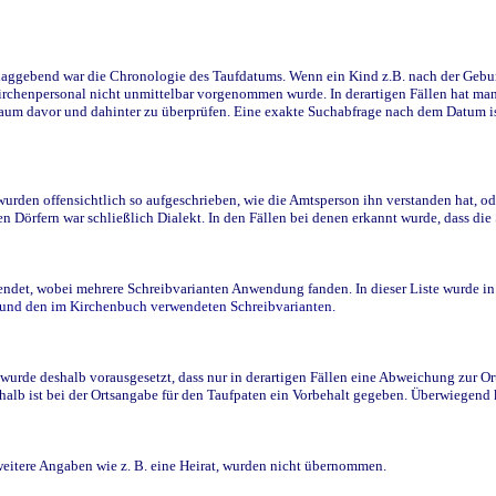
ggebend war die Chronologie des Taufdatums. Wenn ein Kind z.B. nach der Geburt 
rchenpersonal nicht unmittelbar vorgenommen wurde. In derartigen Fällen hat man d
raum davor und dahinter zu überprüfen. Eine exakte Suchabfrage nach dem Datum i
den offensichtlich so aufgeschrieben, wie die Amtsperson ihn verstanden hat, ode
n Dörfern war schließlich Dialekt. In den Fällen bei denen erkannt wurde, dass di
t, wobei mehrere Schreibvarianten Anwendung fanden. In dieser Liste wurde in de
n und den im Kirchenbuch verwendeten Schreibvarianten.
wurde deshalb vorausgesetzt, dass nur in derartigen Fällen eine Abweichung zur O
eshalb ist bei der Ortsangabe für den Taufpaten ein Vorbehalt gegeben. Überwiegen
weitere Angaben wie z. B. eine Heirat, wurden nicht übernommen.