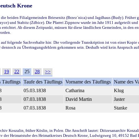
Deutsch Krone
ie beiden Filialgemeinden Briesenitz (Brzez`nica) und Jagdhaus (Budy). Früher g
yce) und Stabitz (Zdbice). Die Pfarrei Zippnow wurde im Jahr 1911 aufgeteilt und e
en errichtet. Ab diesem Zeitpunkt, müssen für diese ländlichen Gemeinden, in den
worden.
 auf folgende Sachverhalte hin: Die vorliegende Transkription ist von einer Kopie 
aber dennoch zu Übertragungsfehlern gekommen sein. Deshalb wird kein Anspruch auf 
19
22
25
28
>>
 Täuflings
Taufe des Täuflings
Vorname des Täuflings
Name des Va
8
05.03.1838
Catharina
Klug
8
07.03.1838
David Martin
Jaster
8
07.03.1838
Rosa
Stanke
iv Koszalin, früher Köslin, in Polen. Die Anschrift lautet: Diözesanarchiv Koszal
v der Heimatstube des Heimatkreises Deutsch Krone, Ludwigsweg 10, 49152 Bad Ess