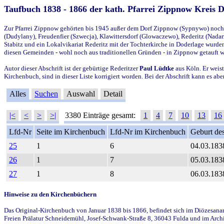
Taufbuch 1838 - 1866 der kath. Pfarrei Zippnow Kreis 
Zur Pfarrei Zippnow gehörten bis 1945 außer dem Dorf Zippnow (Sypnywo) noch d
(Dudylany), Freudenfier (Szwecja), Klawittersdorf (Glowaczewo), Rederitz (Nadarz
Stabitz und ein Lokalvikariat Rederitz mit der Tochterkirche in Doderlage wurd
diesen Gemeinden - wohl noch aus traditionellen Gründen - in Zippnow getauft 
Autor dieser Abschrift ist der gebürtige Rederitzer
Paul Lüdtke
aus Köln. Er weist
Kirchenbuch, sind in dieser Liste korrigiert worden. Bei der Abschrift kann es 
Alles
Suchen
Auswahl
Detail
|<
<
>
>|
3380 Einträge gesamt:
1
4
7
10
13
16
Lfd-Nr
Seite im Kirchenbuch
Lfd-Nr im Kirchenbuch
Geburt des
25
1
6
04.03.183
26
1
7
05.03.183
27
1
8
06.03.183
Hinweise zu den Kirchenbüchern
Das Original-Kirchenbuch von Januar 1838 bis 1866, befindet sich im Diözesanarch
Freien Prälatur Schneidemühl, Josef-Schwank-Straße 8, 36043 Fulda und im Archi