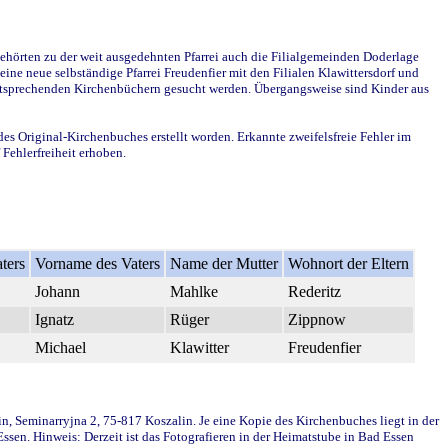
ehörten zu der weit ausgedehnten Pfarrei auch die Filialgemeinden Doderlage
ine neue selbständige Pfarrei Freudenfier mit den Filialen Klawittersdorf und
 entsprechenden Kirchenbüchern gesucht werden. Übergangsweise sind Kinder aus
des Original-Kirchenbuches erstellt worden. Erkannte zweifelsfreie Fehler im
Fehlerfreiheit erhoben.
ters
Vorname des Vaters
Name der Mutter
Wohnort der Eltern
Johann
Mahlke
Rederitz
Ignatz
Rüger
Zippnow
Michael
Klawitter
Freudenfier
in, Seminarryjna 2, 75-817 Koszalin. Je eine Kopie des Kirchenbuches liegt in der
en. Hinweis: Derzeit ist das Fotografieren in der Heimatstube in Bad Essen