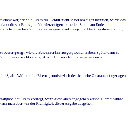
krank war, oder die Eltern die Geburt nicht sofort anzeigen konnten, wurde das
ann diesen Eintrag auf der derzeitigen aktuellen Seite - am Ende -
st aus technischen Gründen nur eingeschränkt möglich. Die Ausgabesortierung
r besser gesagt, wie die Bewohner ihn ausgesprochen haben. Später dann so
e Schreibweise nicht richtig ist, wurden Korrekturen vorgenommen.
r Spalte Wohnort der Eltern, grundsätzlich der deutsche Ortsname eingetragen.
rtsangabe der Eltern vorliegt, wenn diese auch angegeben wurde. Hierbei wurde
d kann man aber von der Richtigkeit dieser Angabe ausgehen.