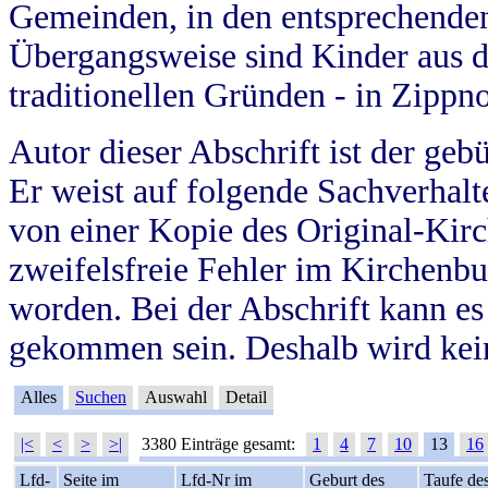
Gemeinden, in den entsprechende
Übergangsweise sind Kinder aus 
traditionellen Gründen - in Zippn
Autor dieser Abschrift ist der geb
Er weist auf folgende Sachverhalte
von einer Kopie des Original-Kirc
zweifelsfreie Fehler im Kirchenbuc
worden. Bei der Abschrift kann e
gekommen sein. Deshalb wird kein
Alles
Suchen
Auswahl
Detail
|<
<
>
>|
3380 Einträge gesamt:
1
4
7
10
13
16
Lfd-
Seite im
Lfd-Nr im
Geburt des
Taufe de