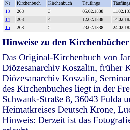
Nr
Kirchenbuch
Kirchenbuch
Täuflings
Täufling
13
268
3
05.02.1838
11.02.18
14
268
4
12.02.1838
14.02.18
15
268
5
23.02.1838
24.02.18
Hinweise zu den Kirchenbücher
Das Original-Kirchenbuch von Jan
Diözesanarchiv Koszalin, früher Kö
Diözesanarchiv Koszalin, Seminar
des Kirchenbuches liegt in der Fr
Schwank-Straße 8, 36043 Fulda u
Heimatkreises Deutsch Krone, Lu
Hinweis: Derzeit ist das Fotograf