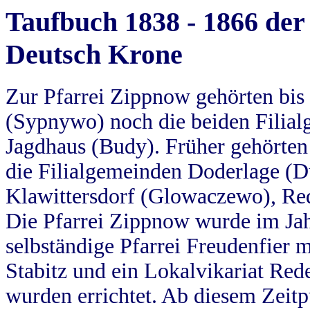
Taufbuch 1838 - 1866 der
Deutsch Krone
Zur Pfarrei Zippnow gehörten bi
(Sypnywo) noch die beiden Filial
Jagdhaus (Budy). Früher gehörten 
die Filialgemeinden Doderlage (D
Klawittersdorf (Glowaczewo), Red
Die Pfarrei Zippnow wurde im Jah
selbständige Pfarrei Freudenfier m
Stabitz und ein Lokalvikariat Red
wurden errichtet. Ab diesem Zeitp