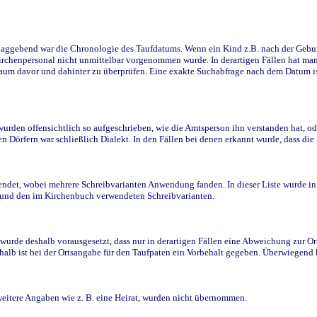
ggebend war die Chronologie des Taufdatums. Wenn ein Kind z.B. nach der Geburt 
rchenpersonal nicht unmittelbar vorgenommen wurde. In derartigen Fällen hat man d
raum davor und dahinter zu überprüfen. Eine exakte Suchabfrage nach dem Datum i
den offensichtlich so aufgeschrieben, wie die Amtsperson ihn verstanden hat, ode
n Dörfern war schließlich Dialekt. In den Fällen bei denen erkannt wurde, dass di
t, wobei mehrere Schreibvarianten Anwendung fanden. In dieser Liste wurde in de
n und den im Kirchenbuch verwendeten Schreibvarianten.
wurde deshalb vorausgesetzt, dass nur in derartigen Fällen eine Abweichung zur O
eshalb ist bei der Ortsangabe für den Taufpaten ein Vorbehalt gegeben. Überwiegen
weitere Angaben wie z. B. eine Heirat, wurden nicht übernommen.