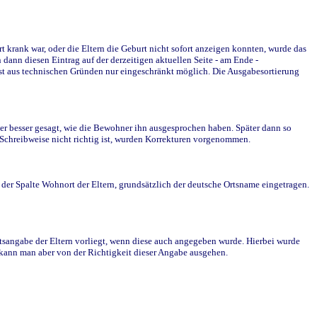
krank war, oder die Eltern die Geburt nicht sofort anzeigen konnten, wurde das
ann diesen Eintrag auf der derzeitigen aktuellen Seite - am Ende -
st aus technischen Gründen nur eingeschränkt möglich. Die Ausgabesortierung
r besser gesagt, wie die Bewohner ihn ausgesprochen haben. Später dann so
e Schreibweise nicht richtig ist, wurden Korrekturen vorgenommen.
r Spalte Wohnort der Eltern, grundsätzlich der deutsche Ortsname eingetragen.
rtsangabe der Eltern vorliegt, wenn diese auch angegeben wurde. Hierbei wurde
d kann man aber von der Richtigkeit dieser Angabe ausgehen.