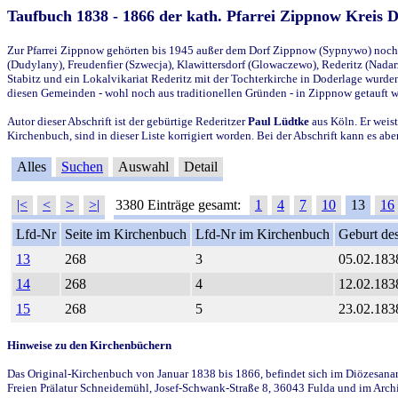
Taufbuch 1838 - 1866 der kath. Pfarrei Zippnow Kreis 
Zur Pfarrei Zippnow gehörten bis 1945 außer dem Dorf Zippnow (Sypnywo) noch d
(Dudylany), Freudenfier (Szwecja), Klawittersdorf (Glowaczewo), Rederitz (Nadarz
Stabitz und ein Lokalvikariat Rederitz mit der Tochterkirche in Doderlage wurd
diesen Gemeinden - wohl noch aus traditionellen Gründen - in Zippnow getauft 
Autor dieser Abschrift ist der gebürtige Rederitzer
Paul Lüdtke
aus Köln. Er weist
Kirchenbuch, sind in dieser Liste korrigiert worden. Bei der Abschrift kann es 
Alles
Suchen
Auswahl
Detail
|<
<
>
>|
3380 Einträge gesamt:
1
4
7
10
13
16
Lfd-Nr
Seite im Kirchenbuch
Lfd-Nr im Kirchenbuch
Geburt des
13
268
3
05.02.183
14
268
4
12.02.183
15
268
5
23.02.183
Hinweise zu den Kirchenbüchern
Das Original-Kirchenbuch von Januar 1838 bis 1866, befindet sich im Diözesanarch
Freien Prälatur Schneidemühl, Josef-Schwank-Straße 8, 36043 Fulda und im Archi