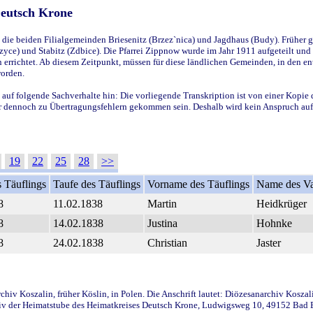
Deutsch Krone
ie beiden Filialgemeinden Briesenitz (Brzez`nica) und Jagdhaus (Budy). Früher g
yce) und Stabitz (Zdbice). Die Pfarrei Zippnow wurde im Jahr 1911 aufgeteilt und e
en errichtet. Ab diesem Zeitpunkt, müssen für diese ländlichen Gemeinden, in den
worden.
 auf folgende Sachverhalte hin: Die vorliegende Transkription ist von einer Kopie 
aber dennoch zu Übertragungsfehlern gekommen sein. Deshalb wird kein Anspruch auf 
19
22
25
28
>>
 Täuflings
Taufe des Täuflings
Vorname des Täuflings
Name des Va
8
11.02.1838
Martin
Heidkrüger
8
14.02.1838
Justina
Hohnke
8
24.02.1838
Christian
Jaster
iv Koszalin, früher Köslin, in Polen. Die Anschrift lautet: Diözesanarchiv Koszal
v der Heimatstube des Heimatkreises Deutsch Krone, Ludwigsweg 10, 49152 Bad Ess