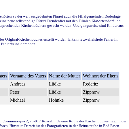
ehörten zu der weit ausgedehnten Pfarrei auch die Filialgemeinden Doderlage
ine neue selbständige Pfarrei Freudenfier mit den Filialen Klawittersdorf und
 entsprechenden Kirchenbüchern gesucht werden. Übergangsweise sind Kinder aus
des Original-Kirchenbuches erstellt worden. Erkannte zweifelsfreie Fehler im
Fehlerfreiheit erhoben.
ters
Vorname des Vaters
Name der Mutter
Wohnort der Eltern
Andreas
Lüdke
Rederitz
Peter
Lüdke
Zippnow
Michael
Hohnke
Zippnow
in, Seminarryjna 2, 75-817 Koszalin. Je eine Kopie des Kirchenbuches liegt in der
en. Hinweis: Derzeit ist das Fotografieren in der Heimatstube in Bad Essen