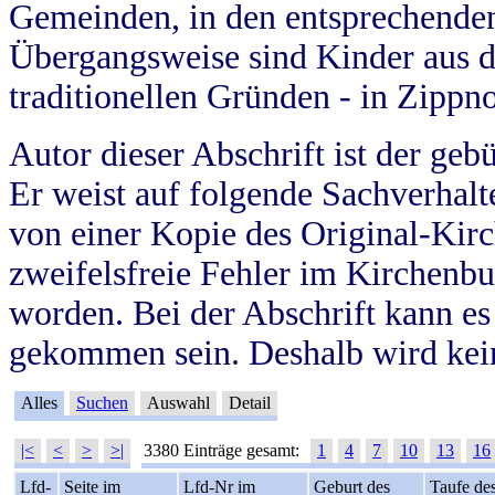
Gemeinden, in den entsprechende
Übergangsweise sind Kinder aus 
traditionellen Gründen - in Zippn
Autor dieser Abschrift ist der geb
Er weist auf folgende Sachverhalte
von einer Kopie des Original-Kirc
zweifelsfreie Fehler im Kirchenbuc
worden. Bei der Abschrift kann e
gekommen sein. Deshalb wird kein
Alles
Suchen
Auswahl
Detail
|<
<
>
>|
3380 Einträge gesamt:
1
4
7
10
13
16
Lfd-
Seite im
Lfd-Nr im
Geburt des
Taufe de