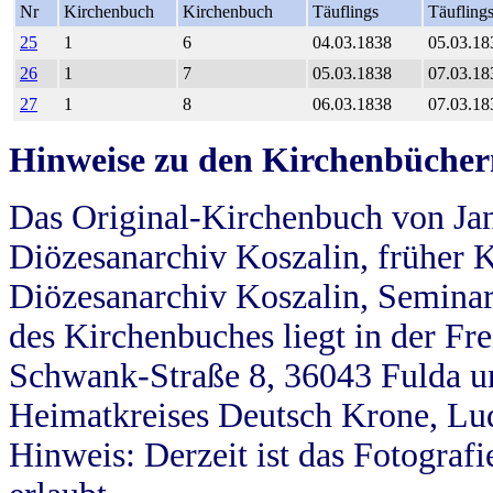
Nr
Kirchenbuch
Kirchenbuch
Täuflings
Täufling
25
1
6
04.03.1838
05.03.18
26
1
7
05.03.1838
07.03.18
27
1
8
06.03.1838
07.03.18
Hinweise zu den Kirchenbücher
Das Original-Kirchenbuch von Jan
Diözesanarchiv Koszalin, früher Kö
Diözesanarchiv Koszalin, Seminar
des Kirchenbuches liegt in der Fr
Schwank-Straße 8, 36043 Fulda u
Heimatkreises Deutsch Krone, Lu
Hinweis: Derzeit ist das Fotograf