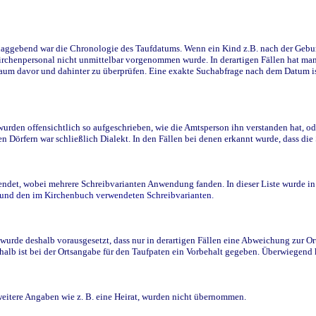
ggebend war die Chronologie des Taufdatums. Wenn ein Kind z.B. nach der Geburt 
rchenpersonal nicht unmittelbar vorgenommen wurde. In derartigen Fällen hat man d
raum davor und dahinter zu überprüfen. Eine exakte Suchabfrage nach dem Datum i
den offensichtlich so aufgeschrieben, wie die Amtsperson ihn verstanden hat, ode
n Dörfern war schließlich Dialekt. In den Fällen bei denen erkannt wurde, dass di
t, wobei mehrere Schreibvarianten Anwendung fanden. In dieser Liste wurde in de
n und den im Kirchenbuch verwendeten Schreibvarianten.
wurde deshalb vorausgesetzt, dass nur in derartigen Fällen eine Abweichung zur O
eshalb ist bei der Ortsangabe für den Taufpaten ein Vorbehalt gegeben. Überwiegen
weitere Angaben wie z. B. eine Heirat, wurden nicht übernommen.