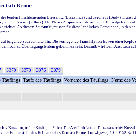
Deutsch Krone
ie beiden Filialgemeinden Briesenitz (Brzez`nica) und Jagdhaus (Budy). Früher g
yce) und Stabitz (Zdbice). Die Pfarrei Zippnow wurde im Jahr 1911 aufgeteilt und e
en errichtet. Ab diesem Zeitpunkt, müssen für diese ländlichen Gemeinden, in den
worden.
 auf folgende Sachverhalte hin: Die vorliegende Transkription ist von einer Kopie 
aber dennoch zu Übertragungsfehlern gekommen sein. Deshalb wird kein Anspruch auf 
7
3370
3373
3376
3379
 Täuflings
Taufe des Täuflings
Vorname des Täuflings
Name des Va
iv Koszalin, früher Köslin, in Polen. Die Anschrift lautet: Diözesanarchiv Koszal
v der Heimatstube des Heimatkreises Deutsch Krone, Ludwigsweg 10, 49152 Bad Ess