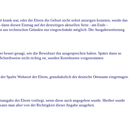
krank war, oder die Eltern die Geburt nicht sofort anzeigen konnten, wurde das
ann diesen Eintrag auf der derzeitigen aktuellen Seite - am Ende -
st aus technischen Gründen nur eingeschränkt möglich. Die Ausgabesortierung
r besser gesagt, wie die Bewohner ihn ausgesprochen haben. Später dann so
e Schreibweise nicht richtig ist, wurden Korrekturen vorgenommen.
r Spalte Wohnort der Eltern, grundsätzlich der deutsche Ortsname eingetragen.
rtsangabe der Eltern vorliegt, wenn diese auch angegeben wurde. Hierbei wurde
d kann man aber von der Richtigkeit dieser Angabe ausgehen.