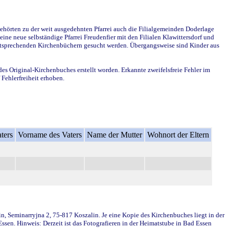
ehörten zu der weit ausgedehnten Pfarrei auch die Filialgemeinden Doderlage
ine neue selbständige Pfarrei Freudenfier mit den Filialen Klawittersdorf und
 entsprechenden Kirchenbüchern gesucht werden. Übergangsweise sind Kinder aus
des Original-Kirchenbuches erstellt worden. Erkannte zweifelsfreie Fehler im
Fehlerfreiheit erhoben.
ters
Vorname des Vaters
Name der Mutter
Wohnort der Eltern
in, Seminarryjna 2, 75-817 Koszalin. Je eine Kopie des Kirchenbuches liegt in der
en. Hinweis: Derzeit ist das Fotografieren in der Heimatstube in Bad Essen