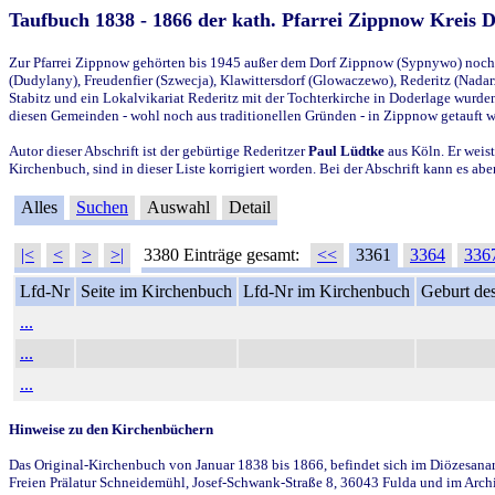
Taufbuch 1838 - 1866 der kath. Pfarrei Zippnow Kreis 
Zur Pfarrei Zippnow gehörten bis 1945 außer dem Dorf Zippnow (Sypnywo) noch d
(Dudylany), Freudenfier (Szwecja), Klawittersdorf (Glowaczewo), Rederitz (Nadarz
Stabitz und ein Lokalvikariat Rederitz mit der Tochterkirche in Doderlage wurd
diesen Gemeinden - wohl noch aus traditionellen Gründen - in Zippnow getauft 
Autor dieser Abschrift ist der gebürtige Rederitzer
Paul Lüdtke
aus Köln. Er weist
Kirchenbuch, sind in dieser Liste korrigiert worden. Bei der Abschrift kann es 
Alles
Suchen
Auswahl
Detail
|<
<
>
>|
3380 Einträge gesamt:
<<
3361
3364
336
Lfd-Nr
Seite im Kirchenbuch
Lfd-Nr im Kirchenbuch
Geburt des
...
...
...
Hinweise zu den Kirchenbüchern
Das Original-Kirchenbuch von Januar 1838 bis 1866, befindet sich im Diözesanarch
Freien Prälatur Schneidemühl, Josef-Schwank-Straße 8, 36043 Fulda und im Archi