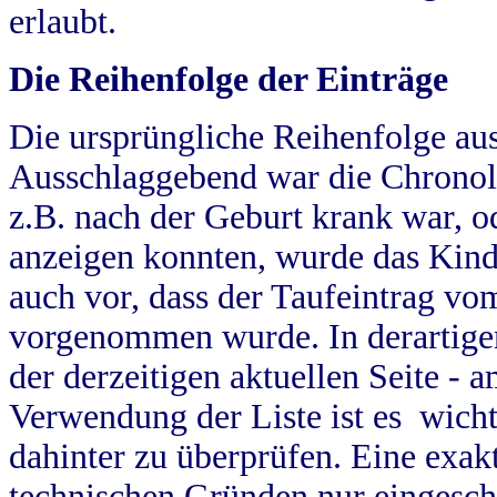
erlaubt.
Die Reihenfolge der Einträge
Die ursprüngliche Reihenfolge au
Ausschlaggebend war die Chronol
z.B. nach der Geburt krank war, od
anzeigen konnten, wurde das Kind
auch vor, dass der Taufeintrag vo
vorgenommen wurde. In derartigen
der derzeitigen aktuellen Seite -
Verwendung der Liste ist es wich
dahinter zu überprüfen. Eine exa
technischen Gründen nur eingesch