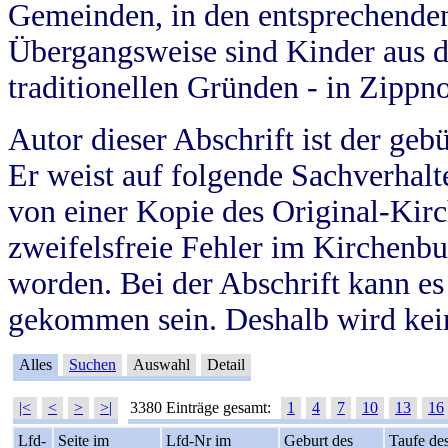
Gemeinden, in den entsprechende
Übergangsweise sind Kinder aus 
traditionellen Gründen - in Zippn
Autor dieser Abschrift ist der geb
Er weist auf folgende Sachverhalte
von einer Kopie des Original-Kirc
zweifelsfreie Fehler im Kirchenbuc
worden. Bei der Abschrift kann e
gekommen sein. Deshalb wird kein
Alles
Suchen
Auswahl
Detail
|<
<
>
>|
3380 Einträge gesamt:
1
4
7
10
13
16
Lfd-
Seite im
Lfd-Nr im
Geburt des
Taufe de