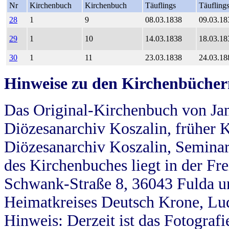
Nr
Kirchenbuch
Kirchenbuch
Täuflings
Täufling
28
1
9
08.03.1838
09.03.18
29
1
10
14.03.1838
18.03.18
30
1
11
23.03.1838
24.03.18
Hinweise zu den Kirchenbücher
Das Original-Kirchenbuch von Jan
Diözesanarchiv Koszalin, früher Kö
Diözesanarchiv Koszalin, Seminar
des Kirchenbuches liegt in der Fr
Schwank-Straße 8, 36043 Fulda u
Heimatkreises Deutsch Krone, Lu
Hinweis: Derzeit ist das Fotograf