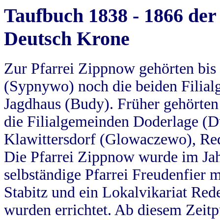
Taufbuch 1838 - 1866 der
Deutsch Krone
Zur Pfarrei Zippnow gehörten bi
(Sypnywo) noch die beiden Filial
Jagdhaus (Budy). Früher gehörten 
die Filialgemeinden Doderlage (D
Klawittersdorf (Glowaczewo), Red
Die Pfarrei Zippnow wurde im Jah
selbständige Pfarrei Freudenfier m
Stabitz und ein Lokalvikariat Red
wurden errichtet. Ab diesem Zeitp