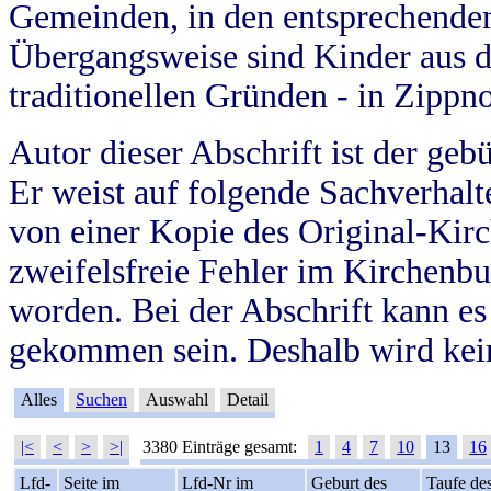
Gemeinden, in den entsprechende
Übergangsweise sind Kinder aus 
traditionellen Gründen - in Zippn
Autor dieser Abschrift ist der geb
Er weist auf folgende Sachverhalte
von einer Kopie des Original-Kirc
zweifelsfreie Fehler im Kirchenbuc
worden. Bei der Abschrift kann e
gekommen sein. Deshalb wird kein
Alles
Suchen
Auswahl
Detail
|<
<
>
>|
3380 Einträge gesamt:
1
4
7
10
13
16
Lfd-
Seite im
Lfd-Nr im
Geburt des
Taufe de