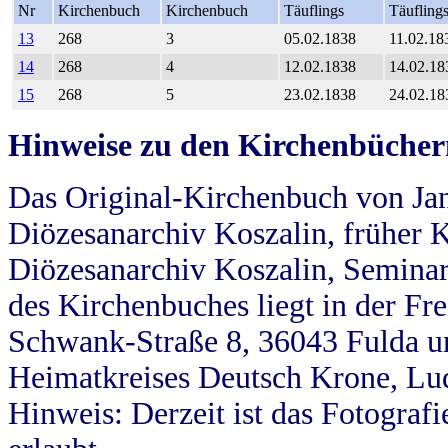
Nr
Kirchenbuch
Kirchenbuch
Täuflings
Täufling
13
268
3
05.02.1838
11.02.18
14
268
4
12.02.1838
14.02.18
15
268
5
23.02.1838
24.02.18
Hinweise zu den Kirchenbücher
Das Original-Kirchenbuch von Jan
Diözesanarchiv Koszalin, früher Kö
Diözesanarchiv Koszalin, Seminar
des Kirchenbuches liegt in der Fr
Schwank-Straße 8, 36043 Fulda u
Heimatkreises Deutsch Krone, Lu
Hinweis: Derzeit ist das Fotograf