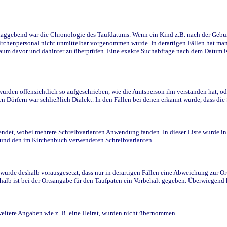
ggebend war die Chronologie des Taufdatums. Wenn ein Kind z.B. nach der Geburt 
rchenpersonal nicht unmittelbar vorgenommen wurde. In derartigen Fällen hat man d
raum davor und dahinter zu überprüfen. Eine exakte Suchabfrage nach dem Datum i
den offensichtlich so aufgeschrieben, wie die Amtsperson ihn verstanden hat, ode
n Dörfern war schließlich Dialekt. In den Fällen bei denen erkannt wurde, dass di
t, wobei mehrere Schreibvarianten Anwendung fanden. In dieser Liste wurde in de
n und den im Kirchenbuch verwendeten Schreibvarianten.
wurde deshalb vorausgesetzt, dass nur in derartigen Fällen eine Abweichung zur O
eshalb ist bei der Ortsangabe für den Taufpaten ein Vorbehalt gegeben. Überwiegen
weitere Angaben wie z. B. eine Heirat, wurden nicht übernommen.