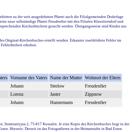
ehörten zu der weit ausgedehnten Pfarrei auch die Filialgemeinden Doderlage
ine neue selbständige Pfarrei Freudenfier mit den Filialen Klawittersdorf und
 entsprechenden Kirchenbüchern gesucht werden. Übergangsweise sind Kinder aus
des Original-Kirchenbuches erstellt worden. Erkannte zweifelsfreie Fehler im
Fehlerfreiheit erhoben.
ters
Vorname des Vaters
Name der Mutter
Wohnort der Eltern
Johann
Strelow
Freudenfier
Lorenz
Jaster
Zippnow
Johann
Hannemann
Freudenfier
in, Seminarryjna 2, 75-817 Koszalin. Je eine Kopie des Kirchenbuches liegt in der
en. Hinweis: Derzeit ist das Fotografieren in der Heimatstube in Bad Essen