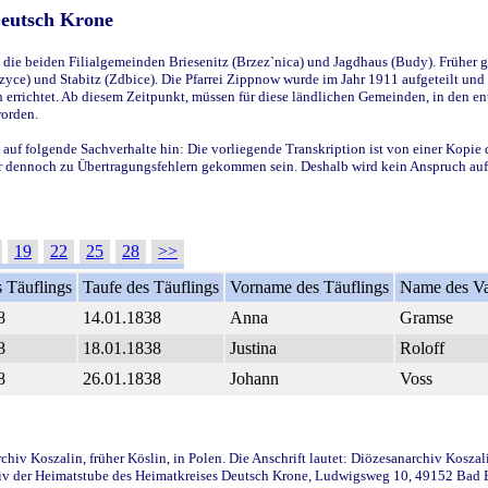
Deutsch Krone
ie beiden Filialgemeinden Briesenitz (Brzez`nica) und Jagdhaus (Budy). Früher g
yce) und Stabitz (Zdbice). Die Pfarrei Zippnow wurde im Jahr 1911 aufgeteilt und e
en errichtet. Ab diesem Zeitpunkt, müssen für diese ländlichen Gemeinden, in den
worden.
 auf folgende Sachverhalte hin: Die vorliegende Transkription ist von einer Kopie 
aber dennoch zu Übertragungsfehlern gekommen sein. Deshalb wird kein Anspruch auf 
19
22
25
28
>>
 Täuflings
Taufe des Täuflings
Vorname des Täuflings
Name des Va
8
14.01.1838
Anna
Gramse
8
18.01.1838
Justina
Roloff
8
26.01.1838
Johann
Voss
iv Koszalin, früher Köslin, in Polen. Die Anschrift lautet: Diözesanarchiv Koszal
v der Heimatstube des Heimatkreises Deutsch Krone, Ludwigsweg 10, 49152 Bad Ess