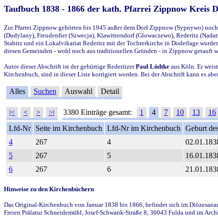
Taufbuch 1838 - 1866 der kath. Pfarrei Zippnow Kreis 
Zur Pfarrei Zippnow gehörten bis 1945 außer dem Dorf Zippnow (Sypnywo) noch d
(Dudylany), Freudenfier (Szwecja), Klawittersdorf (Glowaczewo), Rederitz (Nadarz
Stabitz und ein Lokalvikariat Rederitz mit der Tochterkirche in Doderlage wurd
diesen Gemeinden - wohl noch aus traditionellen Gründen - in Zippnow getauft 
Autor dieser Abschrift ist der gebürtige Rederitzer
Paul Lüdtke
aus Köln. Er weist
Kirchenbuch, sind in dieser Liste korrigiert worden. Bei der Abschrift kann es 
Alles
Suchen
Auswahl
Detail
|<
<
>
>|
3380 Einträge gesamt:
1
4
7
10
13
16
Lfd-Nr
Seite im Kirchenbuch
Lfd-Nr im Kirchenbuch
Geburt des
4
267
4
02.01.183
5
267
5
16.01.183
6
267
6
21.01.183
Hinweise zu den Kirchenbüchern
Das Original-Kirchenbuch von Januar 1838 bis 1866, befindet sich im Diözesanarch
Freien Prälatur Schneidemühl, Josef-Schwank-Straße 8, 36043 Fulda und im Archi