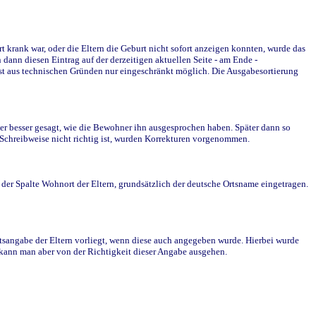
krank war, oder die Eltern die Geburt nicht sofort anzeigen konnten, wurde das
ann diesen Eintrag auf der derzeitigen aktuellen Seite - am Ende -
st aus technischen Gründen nur eingeschränkt möglich. Die Ausgabesortierung
r besser gesagt, wie die Bewohner ihn ausgesprochen haben. Später dann so
e Schreibweise nicht richtig ist, wurden Korrekturen vorgenommen.
r Spalte Wohnort der Eltern, grundsätzlich der deutsche Ortsname eingetragen.
rtsangabe der Eltern vorliegt, wenn diese auch angegeben wurde. Hierbei wurde
d kann man aber von der Richtigkeit dieser Angabe ausgehen.