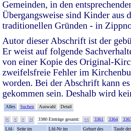
Gemeinden, in den entsprechende
Übergangsweise sind Kinder aus 
traditionellen Gründen - in Zippn
Autor dieser Abschrift ist der geb
Er weist auf folgende Sachverhalte
von einer Kopie des Original-Kirc
zweifelsfreie Fehler im Kirchenbuc
worden. Bei der Abschrift kann e
gekommen sein. Deshalb wird kein
Alles
Suchen
Auswahl
Detail
|<
<
>
>|
3380 Einträge gesamt:
<<
3361
3364
336
Lfd-
Seite im
Lfd-Nr im
Geburt des
Taufe de