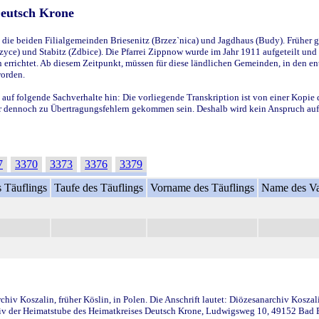
Deutsch Krone
ie beiden Filialgemeinden Briesenitz (Brzez`nica) und Jagdhaus (Budy). Früher g
yce) und Stabitz (Zdbice). Die Pfarrei Zippnow wurde im Jahr 1911 aufgeteilt und e
en errichtet. Ab diesem Zeitpunkt, müssen für diese ländlichen Gemeinden, in den
worden.
 auf folgende Sachverhalte hin: Die vorliegende Transkription ist von einer Kopie 
aber dennoch zu Übertragungsfehlern gekommen sein. Deshalb wird kein Anspruch auf 
7
3370
3373
3376
3379
 Täuflings
Taufe des Täuflings
Vorname des Täuflings
Name des Va
iv Koszalin, früher Köslin, in Polen. Die Anschrift lautet: Diözesanarchiv Koszal
v der Heimatstube des Heimatkreises Deutsch Krone, Ludwigsweg 10, 49152 Bad Ess