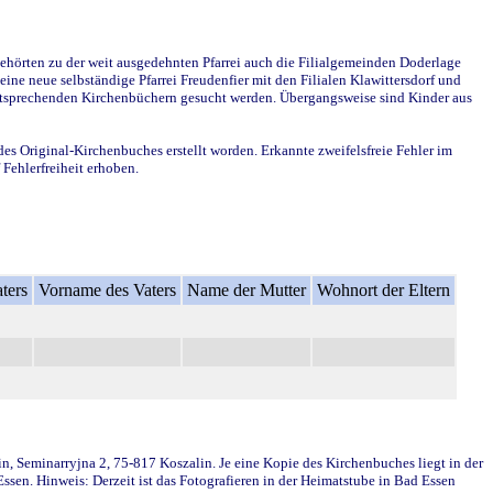
ehörten zu der weit ausgedehnten Pfarrei auch die Filialgemeinden Doderlage
ine neue selbständige Pfarrei Freudenfier mit den Filialen Klawittersdorf und
 entsprechenden Kirchenbüchern gesucht werden. Übergangsweise sind Kinder aus
des Original-Kirchenbuches erstellt worden. Erkannte zweifelsfreie Fehler im
Fehlerfreiheit erhoben.
ters
Vorname des Vaters
Name der Mutter
Wohnort der Eltern
in, Seminarryjna 2, 75-817 Koszalin. Je eine Kopie des Kirchenbuches liegt in der
en. Hinweis: Derzeit ist das Fotografieren in der Heimatstube in Bad Essen