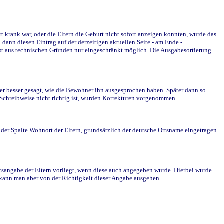
krank war, oder die Eltern die Geburt nicht sofort anzeigen konnten, wurde das
ann diesen Eintrag auf der derzeitigen aktuellen Seite - am Ende -
st aus technischen Gründen nur eingeschränkt möglich. Die Ausgabesortierung
r besser gesagt, wie die Bewohner ihn ausgesprochen haben. Später dann so
e Schreibweise nicht richtig ist, wurden Korrekturen vorgenommen.
r Spalte Wohnort der Eltern, grundsätzlich der deutsche Ortsname eingetragen.
rtsangabe der Eltern vorliegt, wenn diese auch angegeben wurde. Hierbei wurde
d kann man aber von der Richtigkeit dieser Angabe ausgehen.