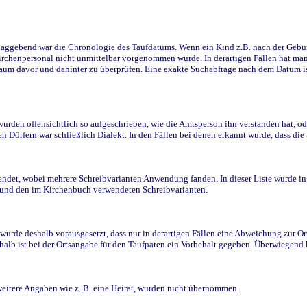
ggebend war die Chronologie des Taufdatums. Wenn ein Kind z.B. nach der Geburt 
rchenpersonal nicht unmittelbar vorgenommen wurde. In derartigen Fällen hat man d
raum davor und dahinter zu überprüfen. Eine exakte Suchabfrage nach dem Datum i
den offensichtlich so aufgeschrieben, wie die Amtsperson ihn verstanden hat, ode
n Dörfern war schließlich Dialekt. In den Fällen bei denen erkannt wurde, dass di
t, wobei mehrere Schreibvarianten Anwendung fanden. In dieser Liste wurde in de
n und den im Kirchenbuch verwendeten Schreibvarianten.
wurde deshalb vorausgesetzt, dass nur in derartigen Fällen eine Abweichung zur O
eshalb ist bei der Ortsangabe für den Taufpaten ein Vorbehalt gegeben. Überwiegen
weitere Angaben wie z. B. eine Heirat, wurden nicht übernommen.