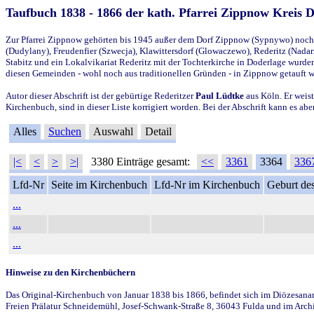
Taufbuch 1838 - 1866 der kath. Pfarrei Zippnow Kreis 
Zur Pfarrei Zippnow gehörten bis 1945 außer dem Dorf Zippnow (Sypnywo) noch d
(Dudylany), Freudenfier (Szwecja), Klawittersdorf (Glowaczewo), Rederitz (Nadarz
Stabitz und ein Lokalvikariat Rederitz mit der Tochterkirche in Doderlage wurd
diesen Gemeinden - wohl noch aus traditionellen Gründen - in Zippnow getauft 
Autor dieser Abschrift ist der gebürtige Rederitzer
Paul Lüdtke
aus Köln. Er weist
Kirchenbuch, sind in dieser Liste korrigiert worden. Bei der Abschrift kann es 
Alles
Suchen
Auswahl
Detail
|<
<
>
>|
3380 Einträge gesamt:
<<
3361
3364
336
Lfd-Nr
Seite im Kirchenbuch
Lfd-Nr im Kirchenbuch
Geburt des
...
...
...
Hinweise zu den Kirchenbüchern
Das Original-Kirchenbuch von Januar 1838 bis 1866, befindet sich im Diözesanarch
Freien Prälatur Schneidemühl, Josef-Schwank-Straße 8, 36043 Fulda und im Archi