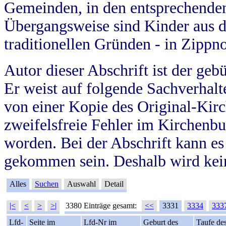
Gemeinden, in den entsprechende
Übergangsweise sind Kinder aus 
traditionellen Gründen - in Zippn
Autor dieser Abschrift ist der geb
Er weist auf folgende Sachverhalte
von einer Kopie des Original-Kirc
zweifelsfreie Fehler im Kirchenbuc
worden. Bei der Abschrift kann e
gekommen sein. Deshalb wird kein
Alles
Suchen
Auswahl
Detail
|<
<
>
>|
3380 Einträge gesamt:
<<
3331
3334
333
Lfd-
Seite im
Lfd-Nr im
Geburt des
Taufe de