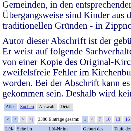
Gemeinden, in den entsprechende
Übergangsweise sind Kinder aus 
traditionellen Gründen - in Zippn
Autor dieser Abschrift ist der geb
Er weist auf folgende Sachverhalte
von einer Kopie des Original-Kirc
zweifelsfreie Fehler im Kirchenbuc
worden. Bei der Abschrift kann e
gekommen sein. Deshalb wird kein
Alles
Suchen
Auswahl
Detail
|<
<
>
>|
3380 Einträge gesamt:
1
4
7
10
13
16
Lfd-
Seite im
Lfd-Nr im
Geburt des
Taufe de