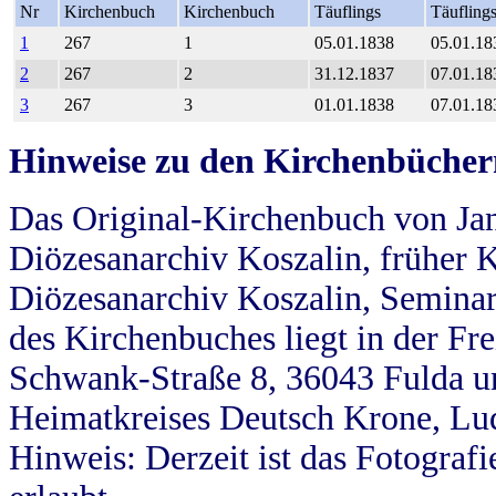
Nr
Kirchenbuch
Kirchenbuch
Täuflings
Täufling
1
267
1
05.01.1838
05.01.18
2
267
2
31.12.1837
07.01.18
3
267
3
01.01.1838
07.01.18
Hinweise zu den Kirchenbücher
Das Original-Kirchenbuch von Jan
Diözesanarchiv Koszalin, früher Kö
Diözesanarchiv Koszalin, Seminar
des Kirchenbuches liegt in der Fr
Schwank-Straße 8, 36043 Fulda u
Heimatkreises Deutsch Krone, Lu
Hinweis: Derzeit ist das Fotograf