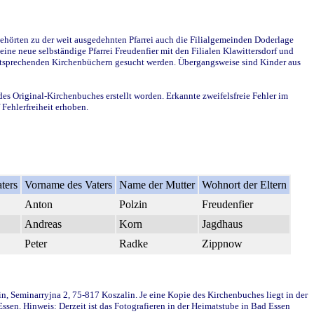
ehörten zu der weit ausgedehnten Pfarrei auch die Filialgemeinden Doderlage
ine neue selbständige Pfarrei Freudenfier mit den Filialen Klawittersdorf und
 entsprechenden Kirchenbüchern gesucht werden. Übergangsweise sind Kinder aus
des Original-Kirchenbuches erstellt worden. Erkannte zweifelsfreie Fehler im
Fehlerfreiheit erhoben.
ters
Vorname des Vaters
Name der Mutter
Wohnort der Eltern
Anton
Polzin
Freudenfier
Andreas
Korn
Jagdhaus
Peter
Radke
Zippnow
in, Seminarryjna 2, 75-817 Koszalin. Je eine Kopie des Kirchenbuches liegt in der
en. Hinweis: Derzeit ist das Fotografieren in der Heimatstube in Bad Essen