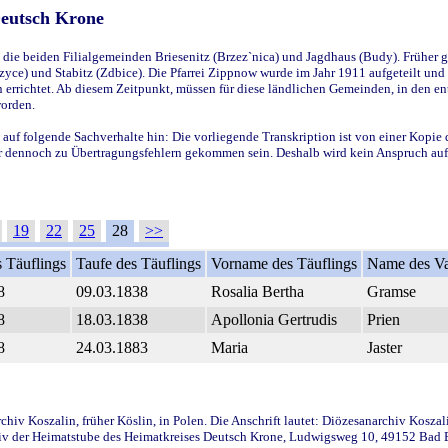
Deutsch Krone
ie beiden Filialgemeinden Briesenitz (Brzez`nica) und Jagdhaus (Budy). Früher g
yce) und Stabitz (Zdbice). Die Pfarrei Zippnow wurde im Jahr 1911 aufgeteilt und e
en errichtet. Ab diesem Zeitpunkt, müssen für diese ländlichen Gemeinden, in den
worden.
 auf folgende Sachverhalte hin: Die vorliegende Transkription ist von einer Kopie 
aber dennoch zu Übertragungsfehlern gekommen sein. Deshalb wird kein Anspruch auf 
19
22
25
28
>>
 Täuflings
Taufe des Täuflings
Vorname des Täuflings
Name des Va
8
09.03.1838
Rosalia Bertha
Gramse
8
18.03.1838
Apollonia Gertrudis
Prien
8
24.03.1883
Maria
Jaster
iv Koszalin, früher Köslin, in Polen. Die Anschrift lautet: Diözesanarchiv Koszal
v der Heimatstube des Heimatkreises Deutsch Krone, Ludwigsweg 10, 49152 Bad Ess