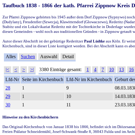
Taufbuch 1838 - 1866 der kath. Pfarrei Zippnow Kreis 
Zur Pfarrei Zippnow gehörten bis 1945 außer dem Dorf Zippnow (Sypnywo) noch d
(Dudylany), Freudenfier (Szwecja), Klawittersdorf (Glowaczewo), Rederitz (Nadarz
Stabitz und ein Lokalvikariat Rederitz mit der Tochterkirche in Doderlage wurd
diesen Gemeinden - wohl noch aus traditionellen Gründen - in Zippnow getauft 
Autor dieser Abschrift ist der gebürtige Rederitzer
Paul Lüdtke
aus Köln. Er weist
Kirchenbuch, sind in dieser Liste korrigiert worden. Bei der Abschrift kann es 
Alles
Suchen
Auswahl
Detail
|<
<
>
>|
3380 Einträge gesamt:
1
4
7
10
13
16
Lfd-Nr
Seite im Kirchenbuch
Lfd-Nr im Kirchenbuch
Geburt des
28
1
9
08.03.183
29
1
10
14.03.183
30
1
11
23.03.183
Hinweise zu den Kirchenbüchern
Das Original-Kirchenbuch von Januar 1838 bis 1866, befindet sich im Diözesanarch
Freien Prälatur Schneidemühl, Josef-Schwank-Straße 8, 36043 Fulda und im Archi