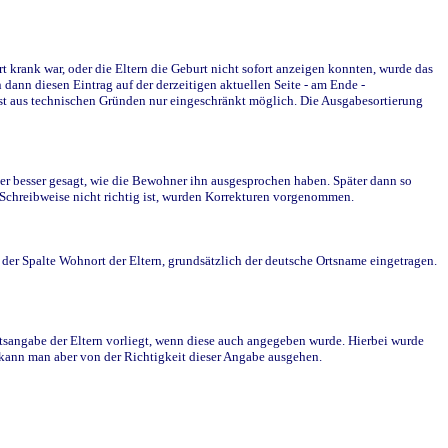
krank war, oder die Eltern die Geburt nicht sofort anzeigen konnten, wurde das
ann diesen Eintrag auf der derzeitigen aktuellen Seite - am Ende -
st aus technischen Gründen nur eingeschränkt möglich. Die Ausgabesortierung
r besser gesagt, wie die Bewohner ihn ausgesprochen haben. Später dann so
e Schreibweise nicht richtig ist, wurden Korrekturen vorgenommen.
r Spalte Wohnort der Eltern, grundsätzlich der deutsche Ortsname eingetragen.
rtsangabe der Eltern vorliegt, wenn diese auch angegeben wurde. Hierbei wurde
d kann man aber von der Richtigkeit dieser Angabe ausgehen.