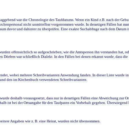
ggebend war die Chronologie des Taufdatums. Wenn ein Kind z.B. nach der Geburt 
rchenpersonal nicht unmittelbar vorgenommen wurde. In derartigen Fällen hat man d
raum davor und dahinter zu überprüfen. Eine exakte Suchabfrage nach dem Datum i
den offensichtlich so aufgeschrieben, wie die Amtsperson ihn verstanden hat, ode
n Dörfern war schließlich Dialekt. In den Fällen bei denen erkannt wurde, dass di
t, wobei mehrere Schreibvarianten Anwendung fanden. In dieser Liste wurde in de
n und den im Kirchenbuch verwendeten Schreibvarianten.
wurde deshalb vorausgesetzt, dass nur in derartigen Fällen eine Abweichung zur O
eshalb ist bei der Ortsangabe für den Taufpaten ein Vorbehalt gegeben. Überwiegen
weitere Angaben wie z. B. eine Heirat, wurden nicht übernommen.