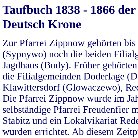
Taufbuch 1838 - 1866 der
Deutsch Krone
Zur Pfarrei Zippnow gehörten bi
(Sypnywo) noch die beiden Filial
Jagdhaus (Budy). Früher gehörten 
die Filialgemeinden Doderlage (D
Klawittersdorf (Glowaczewo), Red
Die Pfarrei Zippnow wurde im Jah
selbständige Pfarrei Freudenfier m
Stabitz und ein Lokalvikariat Red
wurden errichtet. Ab diesem Zeitp