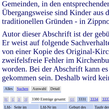
Gemeinden, in den entsprechende
Übergangsweise sind Kinder aus 
traditionellen Gründen - in Zippn
Autor dieser Abschrift ist der geb
Er weist auf folgende Sachverhalte
von einer Kopie des Original-Kirc
zweifelsfreie Fehler im Kirchenbuc
worden. Bei der Abschrift kann e
gekommen sein. Deshalb wird kein
Alles
Suchen
Auswahl
Detail
|<
<
>
>|
3380 Einträge gesamt:
<<
3331
3334
333
Lfd-
Seite im
Lfd-Nr im
Geburt des
Taufe de