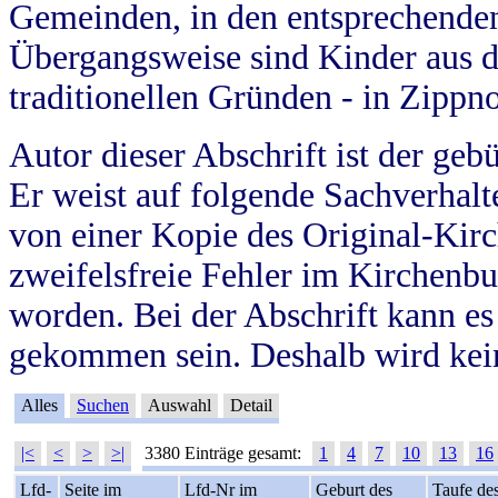
Gemeinden, in den entsprechende
Übergangsweise sind Kinder aus 
traditionellen Gründen - in Zippn
Autor dieser Abschrift ist der geb
Er weist auf folgende Sachverhalte
von einer Kopie des Original-Kirc
zweifelsfreie Fehler im Kirchenbuc
worden. Bei der Abschrift kann e
gekommen sein. Deshalb wird kein
Alles
Suchen
Auswahl
Detail
|<
<
>
>|
3380 Einträge gesamt:
1
4
7
10
13
16
Lfd-
Seite im
Lfd-Nr im
Geburt des
Taufe de