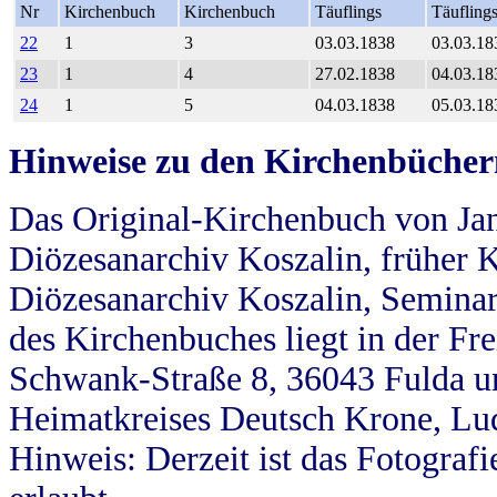
Nr
Kirchenbuch
Kirchenbuch
Täuflings
Täufling
22
1
3
03.03.1838
03.03.18
23
1
4
27.02.1838
04.03.18
24
1
5
04.03.1838
05.03.18
Hinweise zu den Kirchenbücher
Das Original-Kirchenbuch von Jan
Diözesanarchiv Koszalin, früher Kö
Diözesanarchiv Koszalin, Seminar
des Kirchenbuches liegt in der Fr
Schwank-Straße 8, 36043 Fulda u
Heimatkreises Deutsch Krone, Lu
Hinweis: Derzeit ist das Fotograf