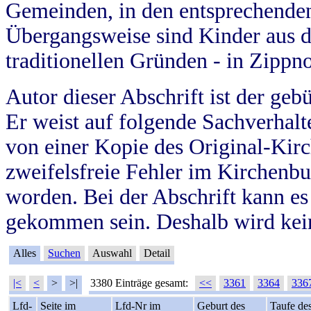
Gemeinden, in den entsprechende
Übergangsweise sind Kinder aus 
traditionellen Gründen - in Zippn
Autor dieser Abschrift ist der geb
Er weist auf folgende Sachverhalte
von einer Kopie des Original-Kirc
zweifelsfreie Fehler im Kirchenbuc
worden. Bei der Abschrift kann e
gekommen sein. Deshalb wird kein
Alles
Suchen
Auswahl
Detail
|<
<
>
>|
3380 Einträge gesamt:
<<
3361
3364
336
Lfd-
Seite im
Lfd-Nr im
Geburt des
Taufe de