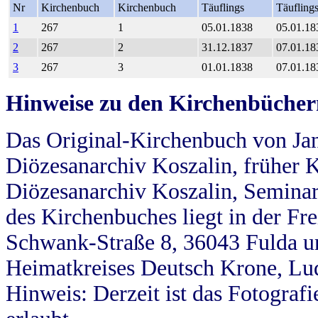
Nr
Kirchenbuch
Kirchenbuch
Täuflings
Täufling
1
267
1
05.01.1838
05.01.18
2
267
2
31.12.1837
07.01.18
3
267
3
01.01.1838
07.01.18
Hinweise zu den Kirchenbücher
Das Original-Kirchenbuch von Jan
Diözesanarchiv Koszalin, früher Kö
Diözesanarchiv Koszalin, Seminar
des Kirchenbuches liegt in der Fr
Schwank-Straße 8, 36043 Fulda u
Heimatkreises Deutsch Krone, Lu
Hinweis: Derzeit ist das Fotograf