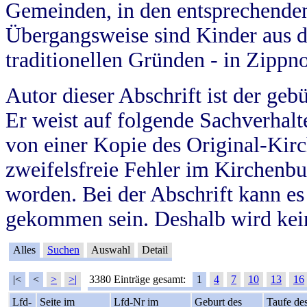
Gemeinden, in den entsprechende
Übergangsweise sind Kinder aus 
traditionellen Gründen - in Zippn
Autor dieser Abschrift ist der geb
Er weist auf folgende Sachverhalte
von einer Kopie des Original-Kirc
zweifelsfreie Fehler im Kirchenbuc
worden. Bei der Abschrift kann e
gekommen sein. Deshalb wird kein
Alles
Suchen
Auswahl
Detail
|<
<
>
>|
3380 Einträge gesamt:
1
4
7
10
13
16
Lfd-
Seite im
Lfd-Nr im
Geburt des
Taufe de