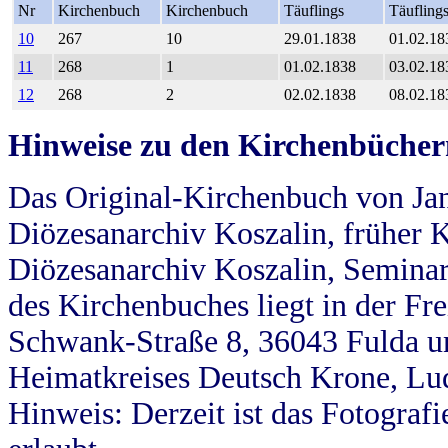
Nr
Kirchenbuch
Kirchenbuch
Täuflings
Täufling
10
267
10
29.01.1838
01.02.18
11
268
1
01.02.1838
03.02.18
12
268
2
02.02.1838
08.02.18
Hinweise zu den Kirchenbücher
Das Original-Kirchenbuch von Jan
Diözesanarchiv Koszalin, früher Kö
Diözesanarchiv Koszalin, Seminar
des Kirchenbuches liegt in der Fr
Schwank-Straße 8, 36043 Fulda u
Heimatkreises Deutsch Krone, Lu
Hinweis: Derzeit ist das Fotograf