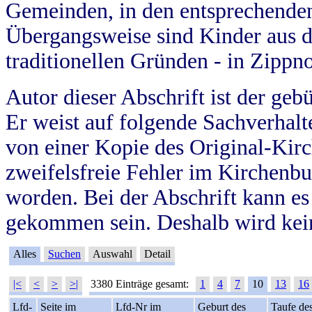
Gemeinden, in den entsprechende
Übergangsweise sind Kinder aus 
traditionellen Gründen - in Zippn
Autor dieser Abschrift ist der geb
Er weist auf folgende Sachverhalte
von einer Kopie des Original-Kirc
zweifelsfreie Fehler im Kirchenbuc
worden. Bei der Abschrift kann e
gekommen sein. Deshalb wird kein
Alles
Suchen
Auswahl
Detail
|<
<
>
>|
3380 Einträge gesamt:
1
4
7
10
13
16
Lfd-
Seite im
Lfd-Nr im
Geburt des
Taufe de