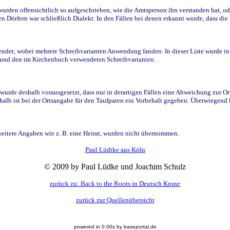
den offensichtlich so aufgeschrieben, wie die Amtsperson ihn verstanden hat, ode
n Dörfern war schließlich Dialekt. In den Fällen bei denen erkannt wurde, dass di
t, wobei mehrere Schreibvarianten Anwendung fanden. In dieser Liste wurde in de
n und den im Kirchenbuch verwendeten Schreibvarianten.
wurde deshalb vorausgesetzt, dass nur in derartigen Fällen eine Abweichung zur O
eshalb ist bei der Ortsangabe für den Taufpaten ein Vorbehalt gegeben. Überwiegen
weitere Angaben wie z. B. eine Heirat, wurden nicht übernommen.
Paul Lüdtke aus Köln
© 2009 by Paul Lüdke und Joachim Schulz
zurück zu: Back to the Roots in Deutsch Krone
zurück zur Quellenübersicht
powered in 0.00s by baseportal.de