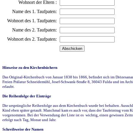
Wohnort der Eltern :
Name des 1. Taufpaten:
Wohnort des 1. Taufpaten:
Name des 2. Taufpaten:
Wohnort des 2. Taufpaten:
Hinweise zu den Kirchenbüchern
Das Original-Kirchenbuch von Januar 1838 bis 1866, befindet sich im Diözesanarch
Freien Prälatur Schneidemühl, Josef-Schwank-Straße 8, 36043 Fulda und im Archi
erlaubt.
Die Reihenfolge der Einträge
Die ursprüngliche Reihenfolge aus dem Kirchenbuch wurde bei behalten. Ausschla
Kind eben später getauft. Manchmal kam es auch vor, dass der Taufeintrag vom Ki
vorgenommen. Bei der Verwendung der Liste ist es wichtig, einen gewissen Zeit
erfolgt nach Tag, Monat und Jahr.
Schreibweise der Namen