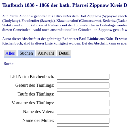
Taufbuch 1838 - 1866 der kath. Pfarrei Zippnow Kreis 
Zur Pfarrei Zippnow gehörten bis 1945 außer dem Dorf Zippnow (Sypnywo) noch d
(Dudylany), Freudenfier (Szwecja), Klawittersdorf (Glowaczewo), Rederitz (Nadarz
Stabitz und ein Lokalvikariat Rederitz mit der Tochterkirche in Doderlage wurd
diesen Gemeinden - wohl noch aus traditionellen Gründen - in Zippnow getauft 
Autor dieser Abschrift ist der gebürtige Rederitzer
Paul Lüdtke
aus Köln. Er weist
Kirchenbuch, sind in dieser Liste korrigiert worden. Bei der Abschrift kann es 
Alles
Suchen
Auswahl
Detail
Suche:
Lfd-Nr im Kirchenbuch:
Geburt des Täuflings:
Taufe des Täuflings:
Vorname des Täuflings:
Name des Vaters:
Name der Mutter: