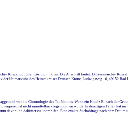
iv Koszalin, früher Köslin, in Polen. Die Anschrift lautet: Diözesanarchiv Koszal
v der Heimatstube des Heimatkreises Deutsch Krone, Ludwigsweg 10, 49152 Bad Ess
ggebend war die Chronologie des Taufdatums. Wenn ein Kind z.B. nach der Geburt 
rchenpersonal nicht unmittelbar vorgenommen wurde. In derartigen Fällen hat man d
raum davor und dahinter zu überprüfen. Eine exakte Suchabfrage nach dem Datum i