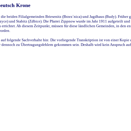
Deutsch Krone
ie beiden Filialgemeinden Briesenitz (Brzez`nica) und Jagdhaus (Budy). Früher g
yce) und Stabitz (Zdbice). Die Pfarrei Zippnow wurde im Jahr 1911 aufgeteilt und e
en errichtet. Ab diesem Zeitpunkt, müssen für diese ländlichen Gemeinden, in den
worden.
 auf folgende Sachverhalte hin: Die vorliegende Transkription ist von einer Kopie 
aber dennoch zu Übertragungsfehlern gekommen sein. Deshalb wird kein Anspruch auf 