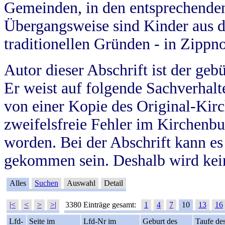
Gemeinden, in den entsprechende
Übergangsweise sind Kinder aus 
traditionellen Gründen - in Zippn
Autor dieser Abschrift ist der geb
Er weist auf folgende Sachverhalte
von einer Kopie des Original-Kirc
zweifelsfreie Fehler im Kirchenbuc
worden. Bei der Abschrift kann e
gekommen sein. Deshalb wird kein
Alles
Suchen
Auswahl
Detail
|<
<
>
>|
3380 Einträge gesamt:
1
4
7
10
13
16
Lfd-
Seite im
Lfd-Nr im
Geburt des
Taufe de