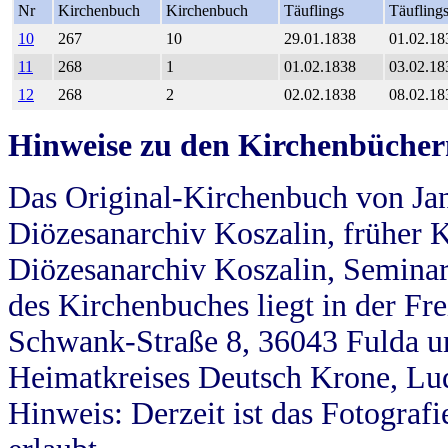
Nr
Kirchenbuch
Kirchenbuch
Täuflings
Täufling
10
267
10
29.01.1838
01.02.18
11
268
1
01.02.1838
03.02.18
12
268
2
02.02.1838
08.02.18
Hinweise zu den Kirchenbücher
Das Original-Kirchenbuch von Jan
Diözesanarchiv Koszalin, früher Kö
Diözesanarchiv Koszalin, Seminar
des Kirchenbuches liegt in der Fr
Schwank-Straße 8, 36043 Fulda u
Heimatkreises Deutsch Krone, Lu
Hinweis: Derzeit ist das Fotograf