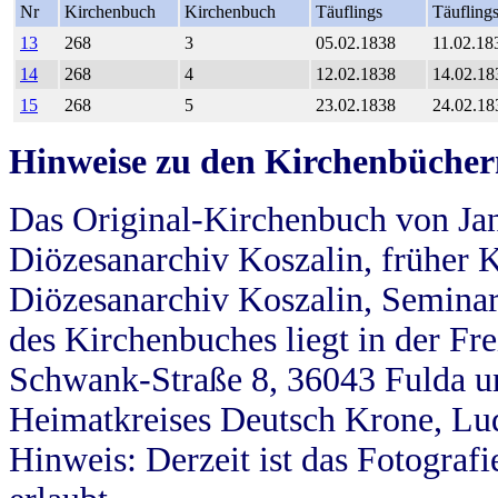
Nr
Kirchenbuch
Kirchenbuch
Täuflings
Täufling
13
268
3
05.02.1838
11.02.18
14
268
4
12.02.1838
14.02.18
15
268
5
23.02.1838
24.02.18
Hinweise zu den Kirchenbücher
Das Original-Kirchenbuch von Jan
Diözesanarchiv Koszalin, früher Kö
Diözesanarchiv Koszalin, Seminar
des Kirchenbuches liegt in der Fr
Schwank-Straße 8, 36043 Fulda u
Heimatkreises Deutsch Krone, Lu
Hinweis: Derzeit ist das Fotograf