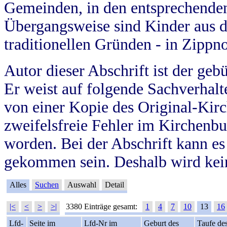
Gemeinden, in den entsprechende
Übergangsweise sind Kinder aus 
traditionellen Gründen - in Zippn
Autor dieser Abschrift ist der geb
Er weist auf folgende Sachverhalte
von einer Kopie des Original-Kirc
zweifelsfreie Fehler im Kirchenbuc
worden. Bei der Abschrift kann e
gekommen sein. Deshalb wird kein
Alles
Suchen
Auswahl
Detail
|<
<
>
>|
3380 Einträge gesamt:
1
4
7
10
13
16
Lfd-
Seite im
Lfd-Nr im
Geburt des
Taufe de