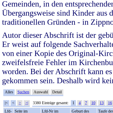
Gemeinden, in den entsprechende
Übergangsweise sind Kinder aus 
traditionellen Gründen - in Zippn
Autor dieser Abschrift ist der geb
Er weist auf folgende Sachverhalte
von einer Kopie des Original-Kirc
zweifelsfreie Fehler im Kirchenbuc
worden. Bei der Abschrift kann e
gekommen sein. Deshalb wird kein
Alles
Suchen
Auswahl
Detail
|<
<
>
>|
3380 Einträge gesamt:
1
4
7
10
13
16
Lfd-
Seite im
Lfd-Nr im
Geburt des
Taufe de