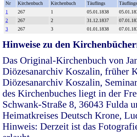
Nr
Kirchenbuch
Kirchenbuch
Täuflings
Täufling
1
267
1
05.01.1838
05.01.18
2
267
2
31.12.1837
07.01.18
3
267
3
01.01.1838
07.01.18
Hinweise zu den Kirchenbücher
Das Original-Kirchenbuch von Jan
Diözesanarchiv Koszalin, früher Kö
Diözesanarchiv Koszalin, Seminar
des Kirchenbuches liegt in der Fr
Schwank-Straße 8, 36043 Fulda u
Heimatkreises Deutsch Krone, Lu
Hinweis: Derzeit ist das Fotograf