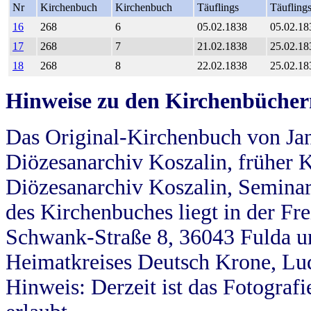
Nr
Kirchenbuch
Kirchenbuch
Täuflings
Täufling
16
268
6
05.02.1838
05.02.18
17
268
7
21.02.1838
25.02.18
18
268
8
22.02.1838
25.02.18
Hinweise zu den Kirchenbücher
Das Original-Kirchenbuch von Jan
Diözesanarchiv Koszalin, früher Kö
Diözesanarchiv Koszalin, Seminar
des Kirchenbuches liegt in der Fr
Schwank-Straße 8, 36043 Fulda u
Heimatkreises Deutsch Krone, Lu
Hinweis: Derzeit ist das Fotograf