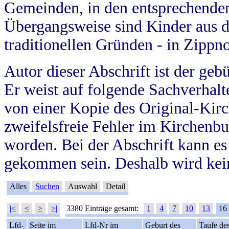
Gemeinden, in den entsprechende
Übergangsweise sind Kinder aus 
traditionellen Gründen - in Zippn
Autor dieser Abschrift ist der geb
Er weist auf folgende Sachverhalte
von einer Kopie des Original-Kirc
zweifelsfreie Fehler im Kirchenbuc
worden. Bei der Abschrift kann e
gekommen sein. Deshalb wird kein
Alles
Suchen
Auswahl
Detail
|<
<
>
>|
3380 Einträge gesamt:
1
4
7
10
13
16
Lfd-
Seite im
Lfd-Nr im
Geburt des
Taufe de