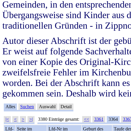
Gemeinden, in den entsprechende
Übergangsweise sind Kinder aus 
traditionellen Gründen - in Zippn
Autor dieser Abschrift ist der geb
Er weist auf folgende Sachverhalte
von einer Kopie des Original-Kirc
zweifelsfreie Fehler im Kirchenbuc
worden. Bei der Abschrift kann e
gekommen sein. Deshalb wird kein
Alles
Suchen
Auswahl
Detail
|<
<
>
>|
3380 Einträge gesamt:
<<
3361
3364
336
Lfd-
Seite im
Lfd-Nr im
Geburt des
Taufe de