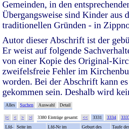
Gemeinden, in den entsprechende
Übergangsweise sind Kinder aus 
traditionellen Gründen - in Zippn
Autor dieser Abschrift ist der geb
Er weist auf folgende Sachverhalte
von einer Kopie des Original-Kirc
zweifelsfreie Fehler im Kirchenbuc
worden. Bei der Abschrift kann e
gekommen sein. Deshalb wird kein
Alles
Suchen
Auswahl
Detail
|<
<
>
>|
3380 Einträge gesamt:
<<
3331
3334
333
Lfd-
Seite im
Lfd-Nr im
Geburt des
Taufe de