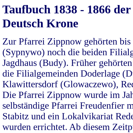
Taufbuch 1838 - 1866 der
Deutsch Krone
Zur Pfarrei Zippnow gehörten bi
(Sypnywo) noch die beiden Filial
Jagdhaus (Budy). Früher gehörten 
die Filialgemeinden Doderlage (D
Klawittersdorf (Glowaczewo), Red
Die Pfarrei Zippnow wurde im Jah
selbständige Pfarrei Freudenfier m
Stabitz und ein Lokalvikariat Red
wurden errichtet. Ab diesem Zeitp