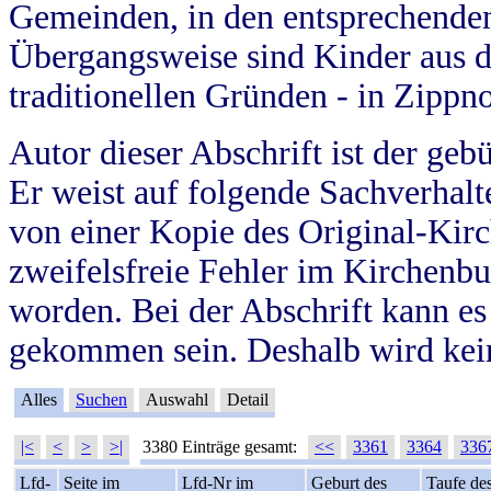
Gemeinden, in den entsprechende
Übergangsweise sind Kinder aus 
traditionellen Gründen - in Zippn
Autor dieser Abschrift ist der geb
Er weist auf folgende Sachverhalte
von einer Kopie des Original-Kirc
zweifelsfreie Fehler im Kirchenbuc
worden. Bei der Abschrift kann e
gekommen sein. Deshalb wird kein
Alles
Suchen
Auswahl
Detail
|<
<
>
>|
3380 Einträge gesamt:
<<
3361
3364
336
Lfd-
Seite im
Lfd-Nr im
Geburt des
Taufe de