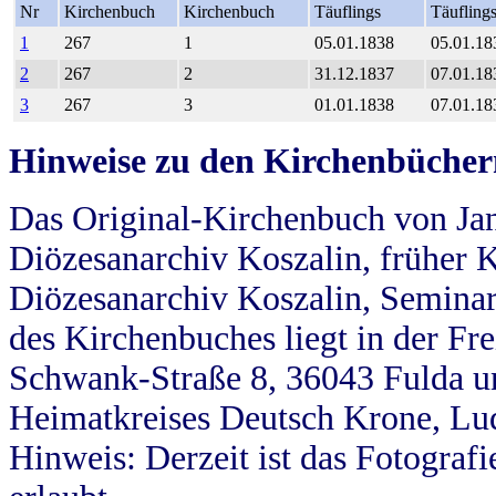
Nr
Kirchenbuch
Kirchenbuch
Täuflings
Täufling
1
267
1
05.01.1838
05.01.18
2
267
2
31.12.1837
07.01.18
3
267
3
01.01.1838
07.01.18
Hinweise zu den Kirchenbücher
Das Original-Kirchenbuch von Jan
Diözesanarchiv Koszalin, früher Kö
Diözesanarchiv Koszalin, Seminar
des Kirchenbuches liegt in der Fr
Schwank-Straße 8, 36043 Fulda u
Heimatkreises Deutsch Krone, Lu
Hinweis: Derzeit ist das Fotograf