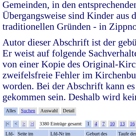
Gemeinden, in den entsprechende
Übergangsweise sind Kinder aus 
traditionellen Gründen - in Zippn
Autor dieser Abschrift ist der geb
Er weist auf folgende Sachverhalte
von einer Kopie des Original-Kirc
zweifelsfreie Fehler im Kirchenbuc
worden. Bei der Abschrift kann e
gekommen sein. Deshalb wird kein
Alles
Suchen
Auswahl
Detail
|<
<
>
>|
3380 Einträge gesamt:
1
4
7
10
13
16
Lfd-
Seite im
Lfd-Nr im
Geburt des
Taufe de