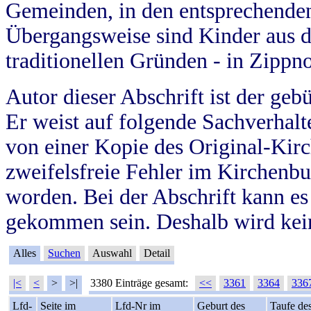
Gemeinden, in den entsprechende
Übergangsweise sind Kinder aus 
traditionellen Gründen - in Zippn
Autor dieser Abschrift ist der geb
Er weist auf folgende Sachverhalte
von einer Kopie des Original-Kirc
zweifelsfreie Fehler im Kirchenbuc
worden. Bei der Abschrift kann e
gekommen sein. Deshalb wird kein
Alles
Suchen
Auswahl
Detail
|<
<
>
>|
3380 Einträge gesamt:
<<
3361
3364
336
Lfd-
Seite im
Lfd-Nr im
Geburt des
Taufe de