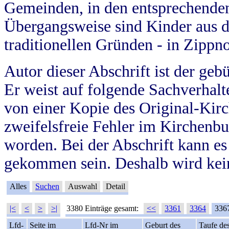
Gemeinden, in den entsprechende
Übergangsweise sind Kinder aus 
traditionellen Gründen - in Zippn
Autor dieser Abschrift ist der geb
Er weist auf folgende Sachverhalte
von einer Kopie des Original-Kirc
zweifelsfreie Fehler im Kirchenbuc
worden. Bei der Abschrift kann e
gekommen sein. Deshalb wird kein
Alles
Suchen
Auswahl
Detail
|<
<
>
>|
3380 Einträge gesamt:
<<
3361
3364
336
Lfd-
Seite im
Lfd-Nr im
Geburt des
Taufe de