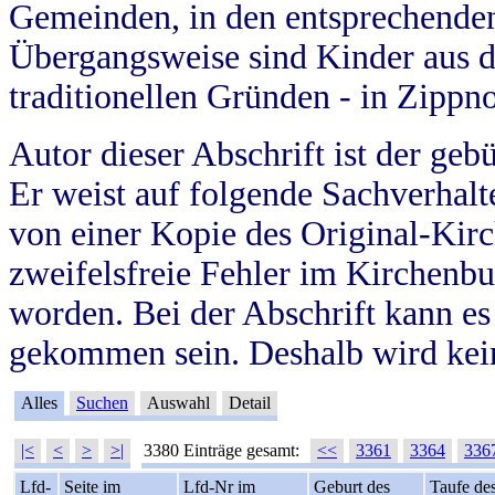
Gemeinden, in den entsprechende
Übergangsweise sind Kinder aus 
traditionellen Gründen - in Zippn
Autor dieser Abschrift ist der geb
Er weist auf folgende Sachverhalte
von einer Kopie des Original-Kirc
zweifelsfreie Fehler im Kirchenbuc
worden. Bei der Abschrift kann e
gekommen sein. Deshalb wird kein
Alles
Suchen
Auswahl
Detail
|<
<
>
>|
3380 Einträge gesamt:
<<
3361
3364
336
Lfd-
Seite im
Lfd-Nr im
Geburt des
Taufe de