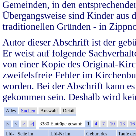
Gemeinden, in den entsprechende
Übergangsweise sind Kinder aus 
traditionellen Gründen - in Zippn
Autor dieser Abschrift ist der geb
Er weist auf folgende Sachverhalte
von einer Kopie des Original-Kirc
zweifelsfreie Fehler im Kirchenbuc
worden. Bei der Abschrift kann e
gekommen sein. Deshalb wird kein
Alles
Suchen
Auswahl
Detail
|<
<
>
>|
3380 Einträge gesamt:
1
4
7
10
13
16
Lfd-
Seite im
Lfd-Nr im
Geburt des
Taufe de