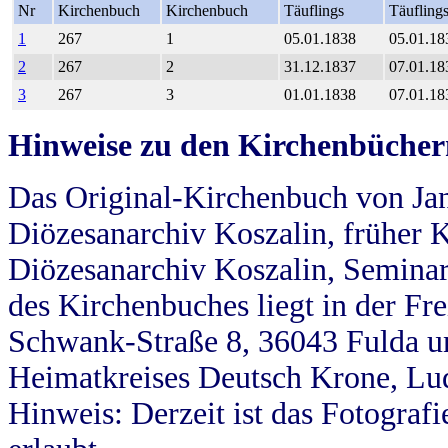
Nr
Kirchenbuch
Kirchenbuch
Täuflings
Täufling
1
267
1
05.01.1838
05.01.18
2
267
2
31.12.1837
07.01.18
3
267
3
01.01.1838
07.01.18
Hinweise zu den Kirchenbücher
Das Original-Kirchenbuch von Jan
Diözesanarchiv Koszalin, früher Kö
Diözesanarchiv Koszalin, Seminar
des Kirchenbuches liegt in der Fr
Schwank-Straße 8, 36043 Fulda u
Heimatkreises Deutsch Krone, Lu
Hinweis: Derzeit ist das Fotograf