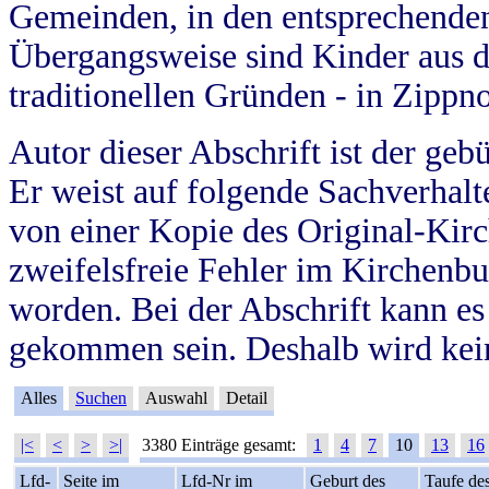
Gemeinden, in den entsprechende
Übergangsweise sind Kinder aus 
traditionellen Gründen - in Zippn
Autor dieser Abschrift ist der geb
Er weist auf folgende Sachverhalte
von einer Kopie des Original-Kirc
zweifelsfreie Fehler im Kirchenbuc
worden. Bei der Abschrift kann e
gekommen sein. Deshalb wird kein
Alles
Suchen
Auswahl
Detail
|<
<
>
>|
3380 Einträge gesamt:
1
4
7
10
13
16
Lfd-
Seite im
Lfd-Nr im
Geburt des
Taufe de