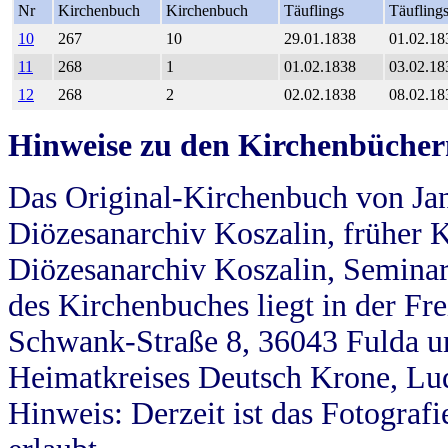
Nr
Kirchenbuch
Kirchenbuch
Täuflings
Täufling
10
267
10
29.01.1838
01.02.18
11
268
1
01.02.1838
03.02.18
12
268
2
02.02.1838
08.02.18
Hinweise zu den Kirchenbücher
Das Original-Kirchenbuch von Jan
Diözesanarchiv Koszalin, früher Kö
Diözesanarchiv Koszalin, Seminar
des Kirchenbuches liegt in der Fr
Schwank-Straße 8, 36043 Fulda u
Heimatkreises Deutsch Krone, Lu
Hinweis: Derzeit ist das Fotograf