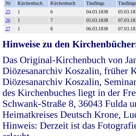
Nr
Kirchenbuch
Kirchenbuch
Täuflings
Täufling
25
1
6
04.03.1838
05.03.18
26
1
7
05.03.1838
07.03.18
27
1
8
06.03.1838
07.03.18
Hinweise zu den Kirchenbücher
Das Original-Kirchenbuch von Jan
Diözesanarchiv Koszalin, früher Kö
Diözesanarchiv Koszalin, Seminar
des Kirchenbuches liegt in der Fr
Schwank-Straße 8, 36043 Fulda u
Heimatkreises Deutsch Krone, Lu
Hinweis: Derzeit ist das Fotograf