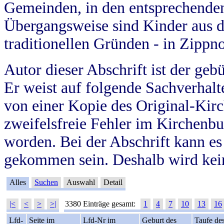
Gemeinden, in den entsprechende
Übergangsweise sind Kinder aus 
traditionellen Gründen - in Zippn
Autor dieser Abschrift ist der geb
Er weist auf folgende Sachverhalte
von einer Kopie des Original-Kirc
zweifelsfreie Fehler im Kirchenbuc
worden. Bei der Abschrift kann e
gekommen sein. Deshalb wird kein
Alles
Suchen
Auswahl
Detail
|<
<
>
>|
3380 Einträge gesamt:
1
4
7
10
13
16
Lfd-
Seite im
Lfd-Nr im
Geburt des
Taufe de