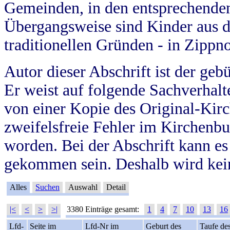
Gemeinden, in den entsprechende
Übergangsweise sind Kinder aus 
traditionellen Gründen - in Zippn
Autor dieser Abschrift ist der geb
Er weist auf folgende Sachverhalte
von einer Kopie des Original-Kirc
zweifelsfreie Fehler im Kirchenbuc
worden. Bei der Abschrift kann e
gekommen sein. Deshalb wird kein
Alles
Suchen
Auswahl
Detail
|<
<
>
>|
3380 Einträge gesamt:
1
4
7
10
13
16
Lfd-
Seite im
Lfd-Nr im
Geburt des
Taufe de