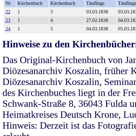
Nr
Kirchenbuch
Kirchenbuch
Täuflings
Täufling
22
1
3
03.03.1838
03.03.18
23
1
4
27.02.1838
04.03.18
24
1
5
04.03.1838
05.03.18
Hinweise zu den Kirchenbücher
Das Original-Kirchenbuch von Jan
Diözesanarchiv Koszalin, früher Kö
Diözesanarchiv Koszalin, Seminar
des Kirchenbuches liegt in der Fr
Schwank-Straße 8, 36043 Fulda u
Heimatkreises Deutsch Krone, Lu
Hinweis: Derzeit ist das Fotograf