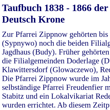
Taufbuch 1838 - 1866 der
Deutsch Krone
Zur Pfarrei Zippnow gehörten bi
(Sypnywo) noch die beiden Filial
Jagdhaus (Budy). Früher gehörten 
die Filialgemeinden Doderlage (D
Klawittersdorf (Glowaczewo), Red
Die Pfarrei Zippnow wurde im Jah
selbständige Pfarrei Freudenfier m
Stabitz und ein Lokalvikariat Red
wurden errichtet. Ab diesem Zeitp